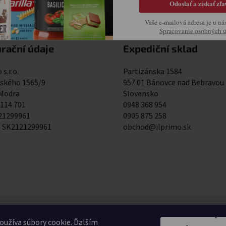
Odoslať a získať zľa
Vaše e-mailová adresa je u ná
Spracovanie osobných 
rační údaje
Expediční sklad
 s.r.o.
Partizánska 1584
kého 1565/9
957 01 Bánovce nad Bebravou
 Modra
Slovensko
 114 701
0948 368 954
121299961
0905 875 258
: SK2121299961
obchod@ilprimo.sk
0948 368 9
užíva súbory cookie. Ďalším