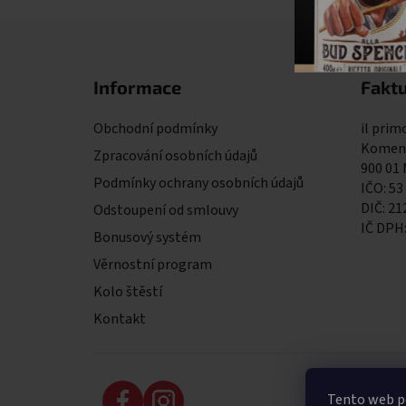
Zápatí
Informace
Faktu
Obchodní podmínky
il primo
Komens
Zpracování osobních údajů
900 01
Podmínky ochrany osobních údajů
IČO: 53
DIČ: 2
Odstoupení od smlouvy
IČ DPH
Bonusový systém
Věrnostní program
Kolo štěstí
Kontakt
Tento web po