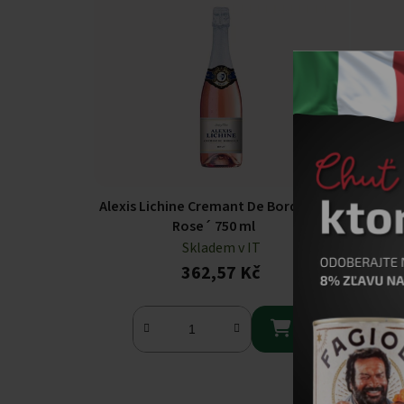
Alexis Lichine Cremant De Bordeaux
Alexis 
Rose´ 750 ml
Skladem v IT
362,57 Kč
