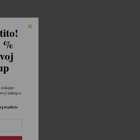
ito!
8 %
voj
kup
získajte
prvý nákup u
ej tradície