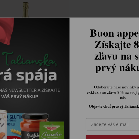
Buon appet
Získajte 
zľavu na s
prvý ná
Lichine Cremant De Bordeaux
Brut 750 ml
Skladem v IT
Odoberajte naše novinky a 
exkluzívnu zľavu 8 % na svoj 
362,57 Kč
nás.
Objavte chuť pravej Taliansk

Ovládací prvky výpisu