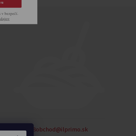
vu
s v bezpečí.
údajov
54
0905 875 258
obchod@ilprimo.sk