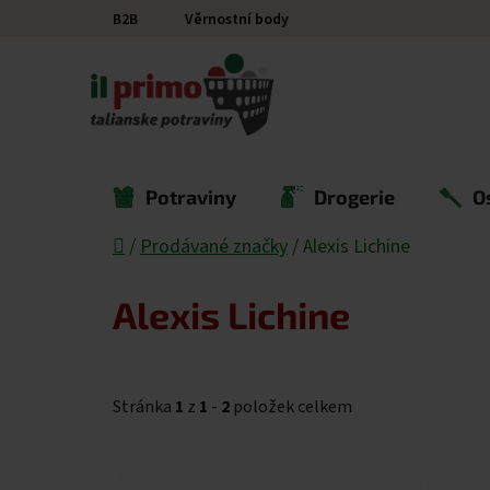
Přejít na obsah
B2B
Věrnostní body
Potraviny
Drogerie
O
Domů
/
Prodávané značky
/
Alexis Lichine
Alexis Lichine
Stránka
1
z
1
-
2
položek celkem
Výpis produktů