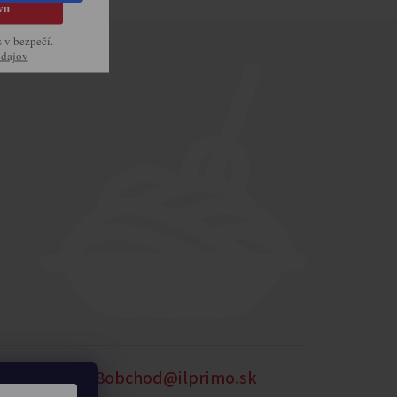
vu
s v bezpečí.
údajov
54
0905 875 258
obchod@ilprimo.sk