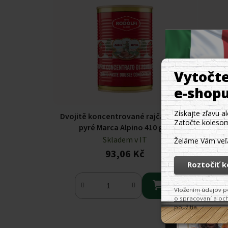
Dvojitě koncentrované rajčatové
Dvojitý
pyré Marca Alpino 410 g
Skladem v IT
93,06 Kč
