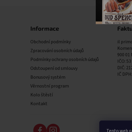
Zápatí
Informace
Faktu
Obchodní podmínky
il primo
Komens
Zpracování osobních údajů
900 01
Podmínky ochrany osobních údajů
IČO: 53
DIČ: 2
Odstoupení od smlouvy
IČ DPH
Bonusový systém
Věrnostní program
Kolo štěstí
Kontakt
Tento web po