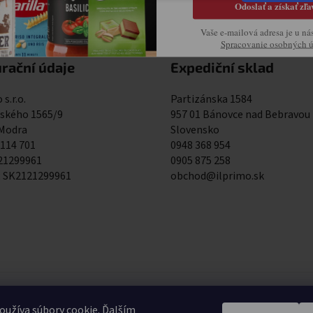
Odoslať a získať zľa
Vaše e-mailová adresa je u ná
Spracovanie osobných 
rační údaje
Expediční sklad
 s.r.o.
Partizánska 1584
kého 1565/9
957 01 Bánovce nad Bebravou
 Modra
Slovensko
 114 701
0948 368 954
121299961
0905 875 258
: SK2121299961
obchod@ilprimo.sk
0948 368 9
užíva súbory cookie. Ďalším