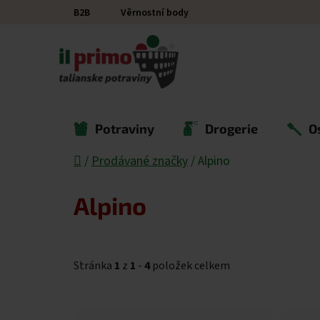
Přejít na obsah
B2B
Věrnostní body
Potraviny
Drogerie
O
Domů
/
Prodávané značky
/
Alpino
Alpino
Stránka
1
z
1
-
4
položek celkem
Výpis produktů