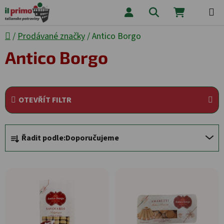
Přejít na obsah
Hledat
NÁKUPNÍ
Domů
/
Prodávané značky
/
Antico Borgo
Antico Borgo
OTEVŘÍT FILTR
Řazení produktů
Řadit podle:
Doporučujeme
Výpis produktů