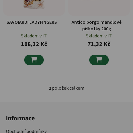
SAVOIARDI LADYFINGERS
Antico borgo mandlové
piškotky 200g
Skladem v IT
Skladem v IT
108,32 Kč
71,32 Kč


2
položek celkem
Ovládací prvky výpisu
Zápatí
Informace
Obchodní podmínky