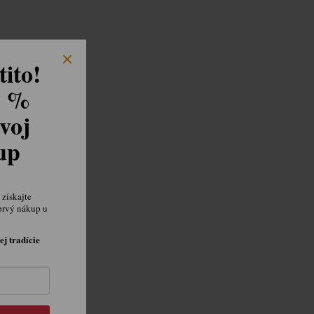
ito!
8 %
voj
kup
získajte
prvý nákup u
ej tradície