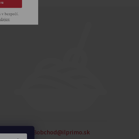
vu
s v bezpečí.
údajov
54
0905 875 258
obchod@ilprimo.sk