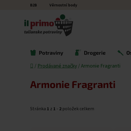
Přejít na obsah
B2B
Věrnostní body
Potraviny
Drogerie
O
Domů
/
Prodávané značky
/
Armonie Fragranti
Armonie Fragranti
Stránka
1
z
1
-
2
položek celkem
Výpis produktů