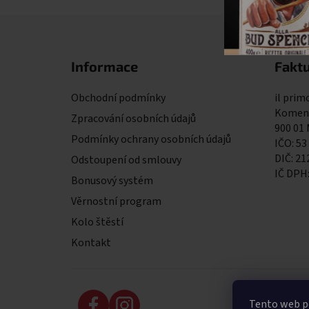
Zápatí
Informace
Faktu
Obchodní podmínky
il primo
Komens
Zpracování osobních údajů
900 01
Podmínky ochrany osobních údajů
IČO: 53
DIČ: 2
Odstoupení od smlouvy
IČ DPH
Bonusový systém
Věrnostní program
Kolo štěstí
Kontakt
Tento web po