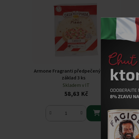
Armone Fragranti předpečený pizza
Armonie
základ 3 ks
Skladem v IT
58,63 Kč
