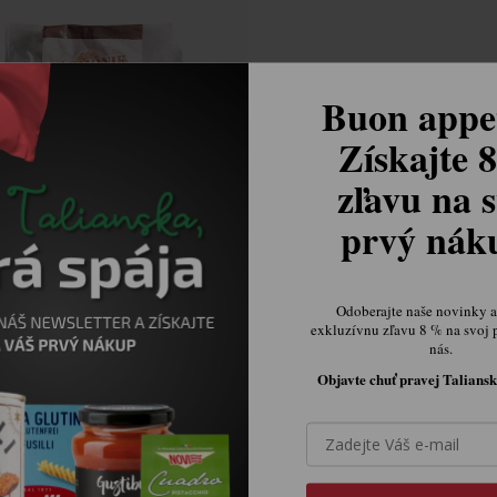
Buon appet
Získajte 
zľavu na s
prvý ná
 Fragranti celozrnný chléb,
300 g
Skladem v IT
Odoberajte naše novinky a 
exkluzívnu zľavu 8 % na svoj 
63,69 Kč
nás.
Objavte chuť pravej Taliansk

Ovládací prvky výpisu