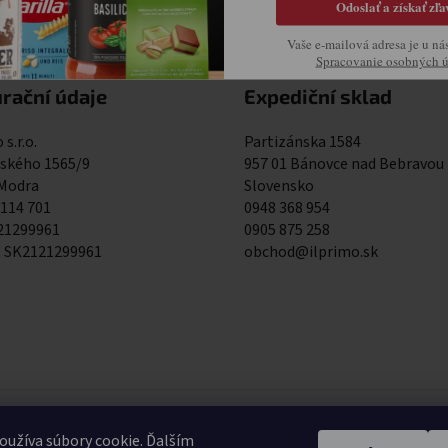
Odoslať a získať zľa
Vaše e-mailová adresa je u ná
Spracovanie osobných 
rační údaje
Expediční sklad
 s.r.o.
Partizánska 1584
kého 1565/9
957 01 Bánovce nad Bebravou
 Modra
Slovensko
 114 701
0948 368 954
121299961
0905 875 258
: SK2121299961
obchod@ilprimo.sk
0948 368 9
užíva súbory cookie. Ďalším