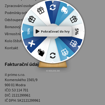
Zpracování osobních údajů
Podmínky ochrany osobních údajů
Odstoupení od smlouvy
Bonusový systém
Věrnostní program
Kolo štěstí
Kontakt
Fakturační údaje
il primo s.r.o.
Komenského 1565/9
900 01 Modra
IČO: 53 114 701
DIČ: 2121299961
IČ DPH: SK2121299961