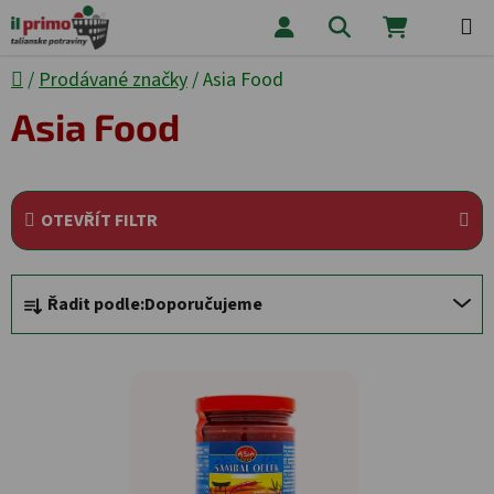
Přejít na obsah
Hledat
NÁKUPNÍ
Domů
/
Prodávané značky
/
Asia Food
Asia Food
OTEVŘÍT FILTR
Řazení produktů
Řadit podle:
Doporučujeme
Výpis produktů