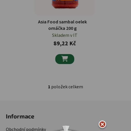
Asia Food sambal oelek
omáčka 200 g
Skladem v IT
89,22 Kč

1
položek celkem
Ovládací prvky výpisu
Zápatí
Informace
Obchodní podmínky