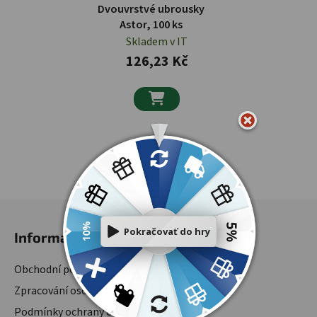
Dvouvrstvé ubrousky
Astor, 100 ks
Skladem v IT
126,23 Kč

3
položek celkem
Ovládací prvky výpisu
Zápatí
Informace
Obchodní podmínky
Zpracování osobních údajů
Podmínky ochrany osobních údajů