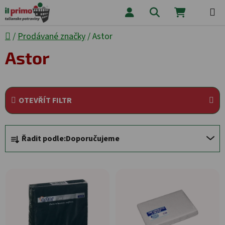
Přejít na obsah
Hledat
NÁKUPNÍ
Domů
/
Prodávané značky
/
Astor
Astor
OTEVŘÍT FILTR
Řazení produktů
Řadit podle:
Doporučujeme
Výpis produktů