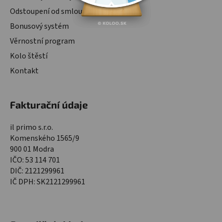
Odstoupení od smlouvy
Bonusový systém
Věrnostní program
Kolo štěstí
Kontakt
Fakturační údaje
il primo s.r.o.
Komenského 1565/9
900 01 Modra
IČO: 53 114 701
DIČ: 2121299961
IČ DPH: SK2121299961