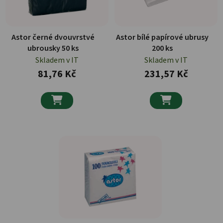
Astor černé dvouvrstvé
Astor bílé papírové ubrusy
ubrousky 50 ks
200 ks
Skladem v IT
Skladem v IT
81,76 Kč
231,57 Kč

