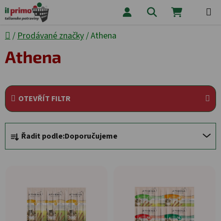
Přejít na obsah
Hledat
NÁKUPNÍ
Domů
/
Prodávané značky
/
Athena
Athena
OTEVŘÍT FILTR
Řazení produktů
Řadit podle:
Doporučujeme
Výpis produktů