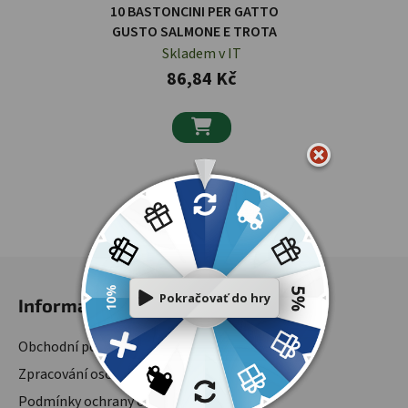
10 BASTONCINI PER GATTO
GUSTO SALMONE E TROTA
Skladem v IT
86,84 Kč

3
položek celkem
Ovládací prvky výpisu
Zápatí
Informace
Obchodní podmínky
Zpracování osobních údajů
Podmínky ochrany osobních údajů