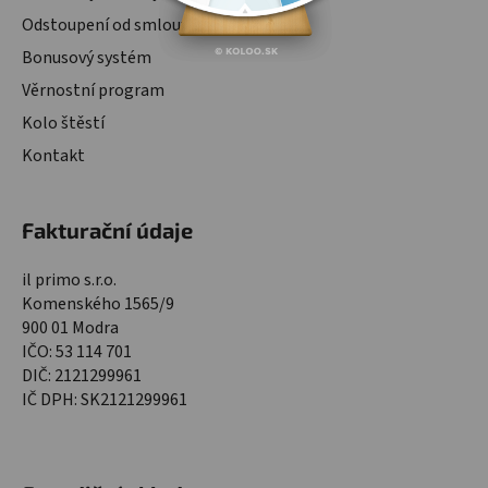
Odstoupení od smlouvy
Bonusový systém
Věrnostní program
Kolo štěstí
Kontakt
Fakturační údaje
il primo s.r.o.
Komenského 1565/9
900 01 Modra
IČO: 53 114 701
DIČ: 2121299961
IČ DPH: SK2121299961