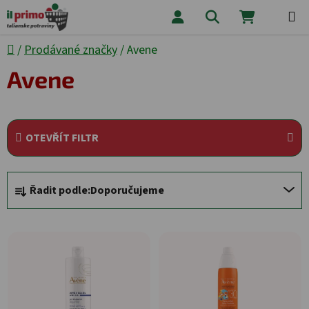
Přejít na obsah
Hledat
NÁKUPNÍ
Domů
/
Prodávané značky
/
Avene
Avene
OTEVŘÍT FILTR
Řazení produktů
Řadit podle:
Doporučujeme
Výpis produktů