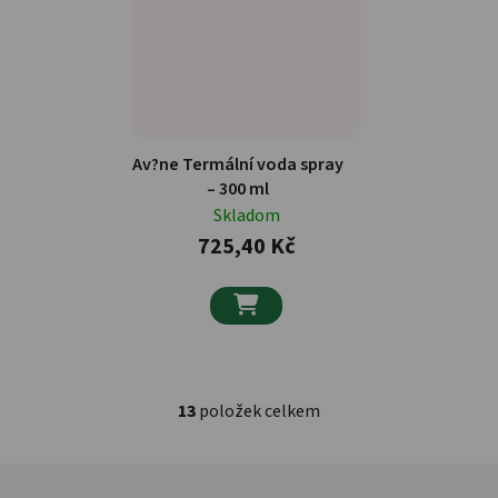
Av?ne Termální voda spray
– 300 ml
Skladom
725,40 Kč

13
položek celkem
Ovládací prvky výpisu
Zápatí