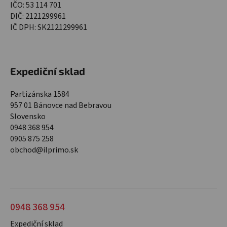
IČO: 53 114 701
DIČ: 2121299961
IČ DPH: SK2121299961
Expediční sklad
Partizánska 1584
957 01 Bánovce nad Bebravou
Slovensko
0948 368 954
0905 875 258
obchod@ilprimo.sk
0948 368 954
Expediční sklad