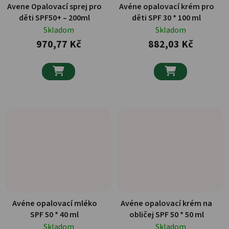
Avene Opalovací sprej pro
Avéne opalovací krém pro
děti SPF50+ – 200ml
děti SPF 30 * 100 ml
Skladom
Skladom
970,77 Kč
882,03 Kč


Avéne opalovací mléko
Avéne opalovací krém na
SPF 50 * 40 ml
obličej SPF 50 * 50 ml
Skladom
Skladom