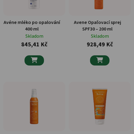
Avéne mléko po opalování
Avene Opaľovací sprej
400 ml
SPF30 – 200 ml
Skladom
Skladom
845,41 Kč
928,49 Kč

