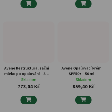


Avene Restrukturalizační
Avene Opaľovací krém
mléko po opalování – 200
SPF50+ – 50 ml
ml
Skladom
Skladom
773,04 Kč
859,40 Kč

