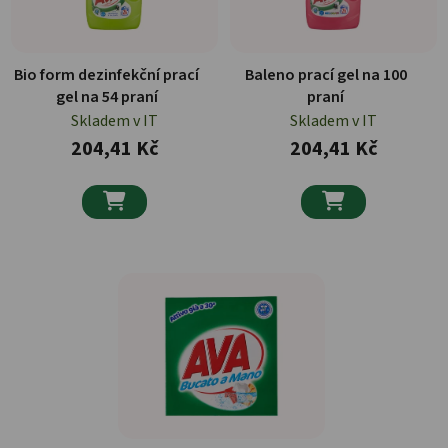
Bio form dezinfekční prací
Baleno prací gel na 100
gel na 54 praní
praní
Skladem v IT
Skladem v IT
204,41 Kč
204,41 Kč

