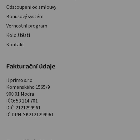
Odstoupení od smlouvy
Bonusový systém
Věrnostní program
Kolo štěstí
Kontakt
Fakturační údaje
il primo s.r.o.
Komenského 1565/9
900 01 Modra
IČO: 53 114 701
DIČ: 2121299961
IČ DPH: SK2121299961