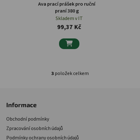
Ava prací prášek pro ruční
praní 380 g
Skladem v IT
99,37 Kč

3
položek celkem
Ovládací prvky výpisu
Zápatí
Informace
Obchodní podmínky
Zpracování osobních údajů
Podmínky ochrany osobních údajů