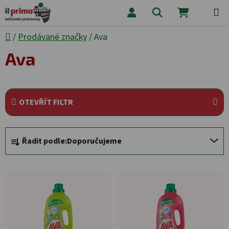
Přejít na obsah
Hledat
NÁKUPNÍ
Domů
/
Prodávané značky
/
Ava
Ava
OTEVŘÍT FILTR
Řazení produktů
Řadit podle:
Doporučujeme
Výpis produktů