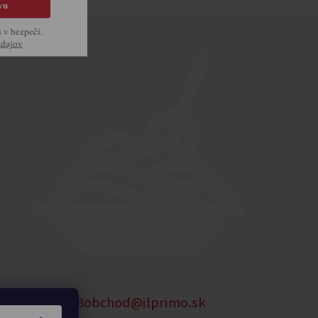
vu
s v bezpečí.
údajov
54
0905 875 258
obchod@ilprimo.sk