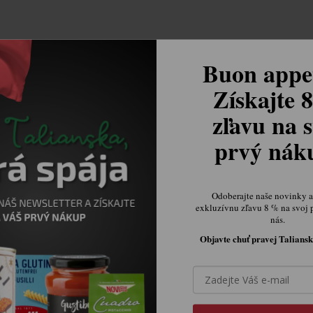
Buon appet
Získajte 
zľavu na s
prvý ná
Odoberajte naše novinky a 
exkluzívnu zľavu 8 % na svoj 
nás.
Objavte chuť pravej Taliansk
Ovládací prvky výpisu