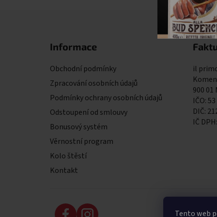
Zápatí
Informace
Faktu
Obchodní podmínky
il primo
Komens
Zpracování osobních údajů
900 01
Podmínky ochrany osobních údajů
IČO: 53
DIČ: 2
Odstoupení od smlouvy
IČ DPH
Bonusový systém
Věrnostní program
Kolo štěstí
Kontakt
Tento web po