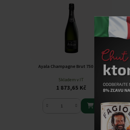
Ayala Champagne Brut 750 ml
Skladem v IT
1 873,65 Kč
