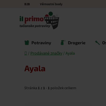
Přejít na obsah
B2B
Věrnostní body
Potraviny
Drogerie
O
Domů
/
Prodávané značky
/
Ayala
Ayala
Stránka
1
z
1
-
1
položek celkem
Výpis produktů