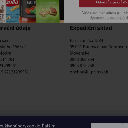
Odoslať a získať zľa
Vaše e-mailová adresa je u ná
Spracovanie osobných 
rační údaje
Expediční sklad
 s.r.o.
Partizánska 1584
kého 1565/9
957 01 Bánovce nad Bebravou
 Modra
Slovensko
 114 701
0948 368 954
121299961
0905 875 258
: SK2121299961
obchod@ilprimo.sk
0948 368 9
užíva súbory cookie. Ďalším