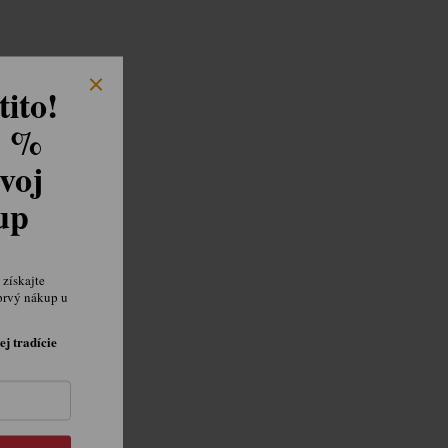
ito!
8 %
voj
kup
získajte
prvý nákup u
ej tradície