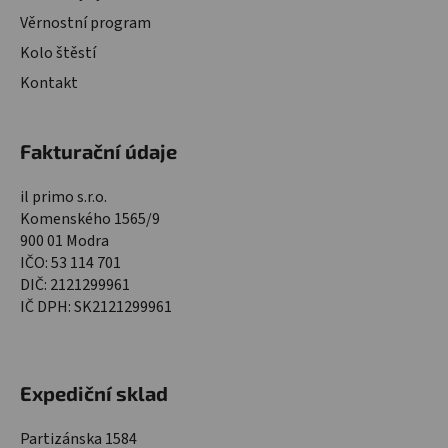
Věrnostní program
Kolo štěstí
Kontakt
Fakturační údaje
il primo s.r.o.
Komenského 1565/9
900 01 Modra
IČO: 53 114 701
DIČ: 2121299961
IČ DPH: SK2121299961
Expediční sklad
Partizánska 1584