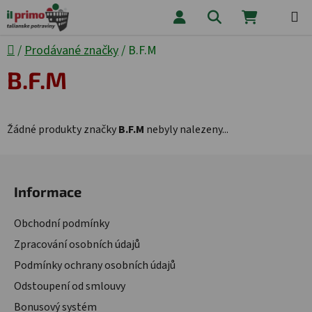
Přejít na obsah
Hledat
NÁKUPNÍ
Domů
/
Prodávané značky
/
B.F.M
B.F.M
Žádné produkty značky
B.F.M
nebyly nalezeny...
Zápatí
Informace
Obchodní podmínky
Zpracování osobních údajů
Podmínky ochrany osobních údajů
Odstoupení od smlouvy
Bonusový systém