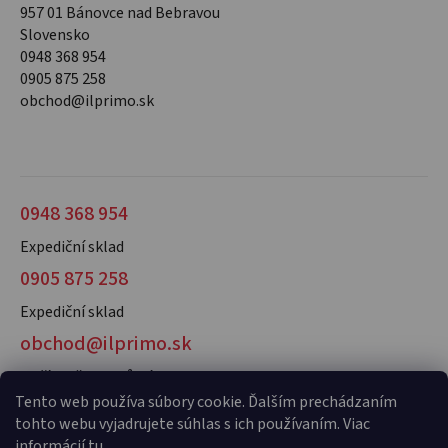
957 01 Bánovce nad Bebravou
Slovensko
0948 368 954
0905 875 258
obchod@ilprimo.sk
0948 368 954
Expediční sklad
0905 875 258
Expediční sklad
obchod@ilprimo.sk
V případě dotazů nás kontaktujte
Tento web používa súbory cookie. Ďalším prechádzaním
tohto webu vyjadrujete súhlas s ich používaním. Viac
informácií
tu
.