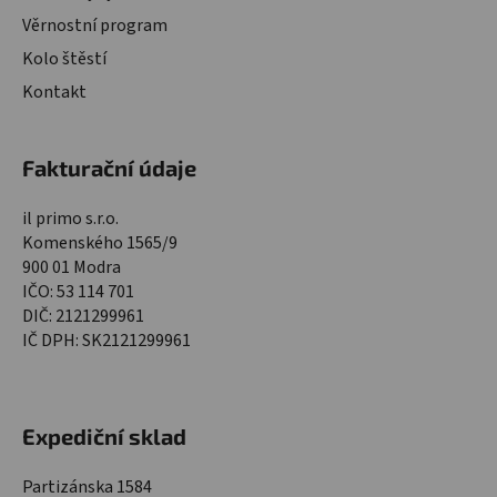
Věrnostní program
Kolo štěstí
Kontakt
Fakturační údaje
il primo s.r.o.
Komenského 1565/9
900 01 Modra
IČO: 53 114 701
DIČ: 2121299961
IČ DPH: SK2121299961
Expediční sklad
Partizánska 1584