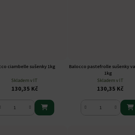
cco ciambelle sušenky 1kg
Balocco pastefrolle sušenky v
1kg
Skladem v IT
Skladem v IT
130,35 Kč
130,35 Kč

