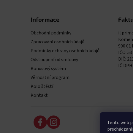
Zápatí
Informace
Faktu
Obchodní podmínky
il primo
Komens
Zpracování osobních údajů
900 01
Podmínky ochrany osobních údajů
IČO: 53
DIČ: 2
Odstoupení od smlouvy
IČ DPH
Bonusový systém
Věrnostní program
Kolo štěstí
Kontakt
Tento web po
prechádzaním