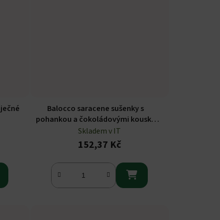
aječné
Balocco saracene sušenky s
pohankou a čokoládovými kousky
700g
Skladem v IT
152,37 Kč
