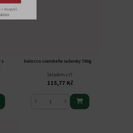
s v bezpečí.
údajov
 s
balocco ciambelle sušenky 700g
g
Skladem v IT
115,77 Kč
