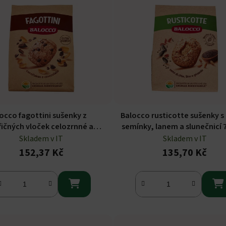
occo fagottini sušenky z
Balocco rusticotte sušenky s
ičných vloček celozrnné a
semínky, lanem a slunečnicí 
ovesného mléka 700g
Skladem v IT
Skladem v IT
152,37 Kč
135,70 Kč

