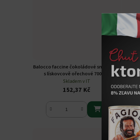
Balocco faccine čokoládové smajlíky
Bal
s lískovcově ořechové 700g
čok
Skladem v IT
152,37 Kč
