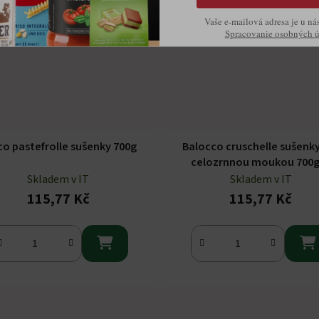
Vaše e-mailová adresa je u ná
Spracovanie osobných 
o pastefrolle sušenky 700g
Balocco cruschelle sušenky
celozrnnou moukou 700
Skladem v IT
Skladem v IT
115,77 Kč
115,77 Kč

