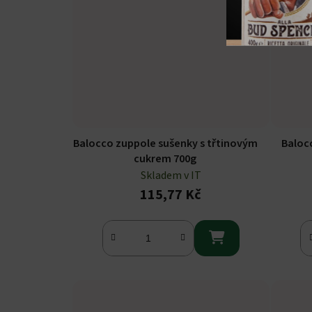
Balocco zuppole sušenky s třtinovým
Balocc
cukrem 700g
Skladem v IT
115,77 Kč
