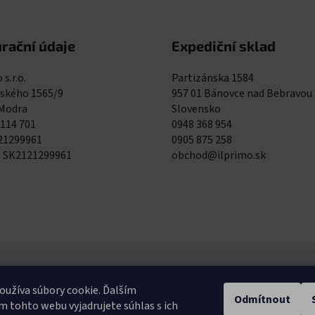
rační údaje
Expediční sklad
 s.r.o.
Partizánska 1584
kého 1565/9
957 01 Bánovce nad Bebravou
 Modra
Slovensko
 114 701
0948 368 954
121299961
0905 875 258
: SK2121299961
obchod@ilprimo.sk
0948 368 9
užíva súbory cookie. Ďalším
Odmítnout
Expediční skla
 tohto webu vyjadrujete súhlas s ich