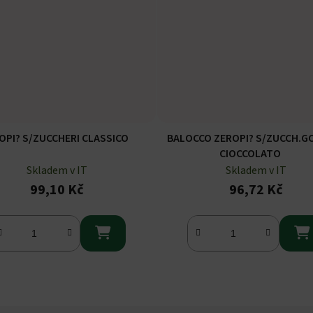
OPI? S/ZUCCHERI CLASSICO
BALOCCO ZEROPI? S/ZUCCH.G
CIOCCOLATO
Skladem v IT
Skladem v IT
99,10 Kč
96,72 Kč


Ovládací prvky výpisu