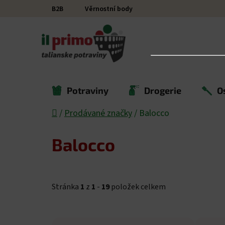
Přejít na obsah
B2B
Věrnostní body
Potraviny
Drogerie
O
Domů
/
Prodávané značky
/
Balocco
Balocco
Stránka
1
z
1
-
19
položek celkem
Výpis produktů