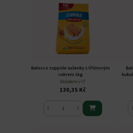
Balocco zuppole sušenky s třtinovým
Bal
cukrem 1kg
kukuř
Skladem v IT
130,35 Kč
