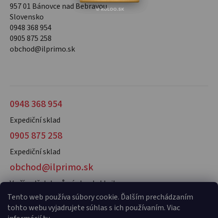
957 01 Bánovce nad Bebravou
Slovensko
0948 368 954
0905 875 258
obchod@ilprimo.sk
0948 368 954
Expediční sklad
0905 875 258
Expediční sklad
obchod@ilprimo.sk
V případě dotazů nás kontaktujte
Tento web používa súbory cookie. Ďalším prechádzaním
tohto webu vyjadrujete súhlas s ich používaním. Viac