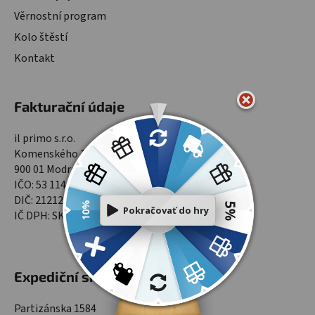
Věrnostní program
Kolo štěstí
Kontakt
Fakturační údaje
il primo s.r.o.
Komenského 1565/9
900 01 Modra
IČO: 53 114 701
DIČ: 2121299961
IČ DPH: SK2121299961
Expediční sklad
Partizánska 1584