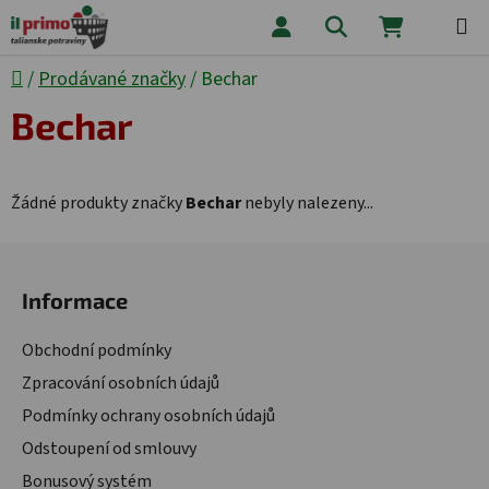
Přejít na obsah
Hledat
NÁKUPNÍ
Domů
/
Prodávané značky
/
Bechar
Bechar
Žádné produkty značky
Bechar
nebyly nalezeny...
Zápatí
Informace
Obchodní podmínky
Zpracování osobních údajů
Podmínky ochrany osobních údajů
Odstoupení od smlouvy
Bonusový systém