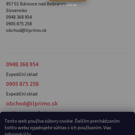
957 01 Bánovce nad Bebravou
Slovensko
0948 368 954
0905 875 258
obchod@ilprimo.sk
0948 368 954
Expediční sklad
0905 875 258
Expediční sklad
obchod@ilprimo.sk
V případě dotazů nás kontaktujte
Tento web používa súbory cookie. Ďalším prechádzaním
tohto webu vyjadrujete súhlas s ich používaním. Viac
informácií
tu
.