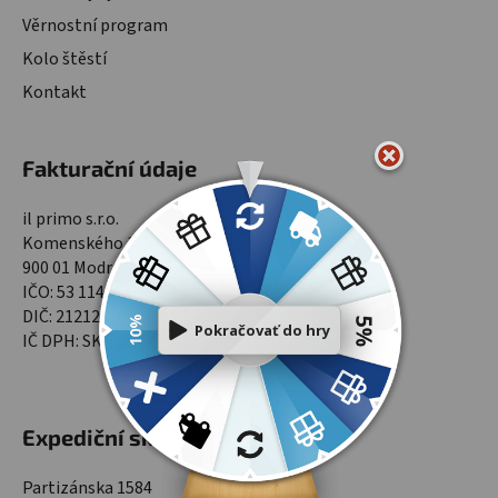
Věrnostní program
Kolo štěstí
Kontakt
Fakturační údaje
il primo s.r.o.
Komenského 1565/9
900 01 Modra
IČO: 53 114 701
DIČ: 2121299961
IČ DPH: SK2121299961
Expediční sklad
Partizánska 1584