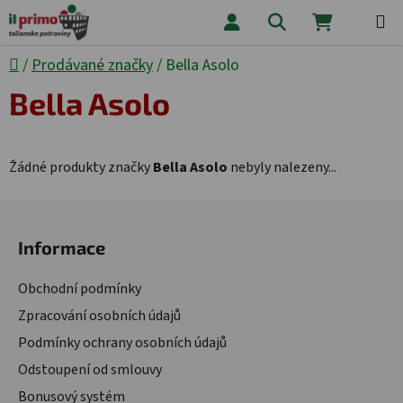
Přejít na obsah
Hledat
NÁKUPNÍ
Domů
/
Prodávané značky
/
Bella Asolo
Bella Asolo
Žádné produkty značky
Bella Asolo
nebyly nalezeny...
Zápatí
Informace
Obchodní podmínky
Zpracování osobních údajů
Podmínky ochrany osobních údajů
Odstoupení od smlouvy
Bonusový systém