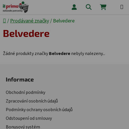
Přejít na obsah
Hledat
NÁKUPNÍ
Domů
/
Prodávané značky
/
Belvedere
Belvedere
Žádné produkty značky
Belvedere
nebyly nalezeny...
Zápatí
Informace
Obchodní podmínky
Zpracování osobních údajů
Podmínky ochrany osobních údajů
Odstoupení od smlouvy
Bonusový systém