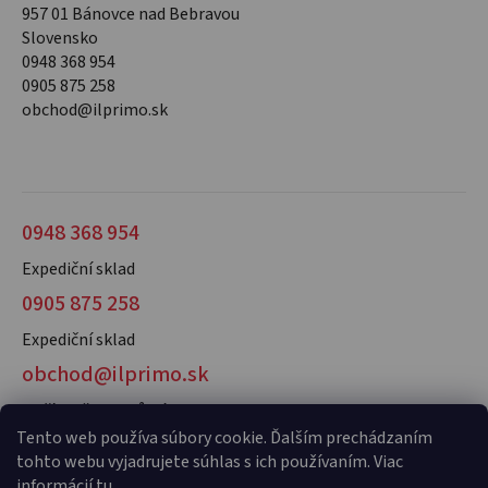
957 01 Bánovce nad Bebravou
Slovensko
0948 368 954
0905 875 258
obchod@ilprimo.sk
0948 368 954
Expediční sklad
0905 875 258
Expediční sklad
obchod@ilprimo.sk
V případě dotazů nás kontaktujte
Tento web používa súbory cookie. Ďalším prechádzaním
tohto webu vyjadrujete súhlas s ich používaním. Viac
informácií
tu
.