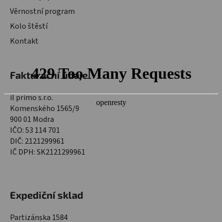
Věrnostní program
Kolo štěstí
Kontakt
Fakturační údaje
il primo s.r.o.
Komenského 1565/9
900 01 Modra
IČO: 53 114 701
DIČ: 2121299961
IČ DPH: SK2121299961
Expediční sklad
Partizánska 1584