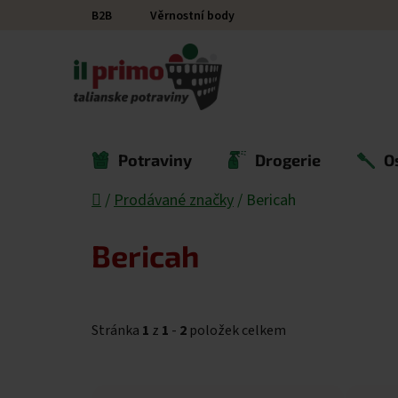
Přejít na obsah
B2B
Věrnostní body
Potraviny
Drogerie
O
Domů
/
Prodávané značky
/
Bericah
Bericah
Stránka
1
z
1
-
2
položek celkem
Výpis produktů