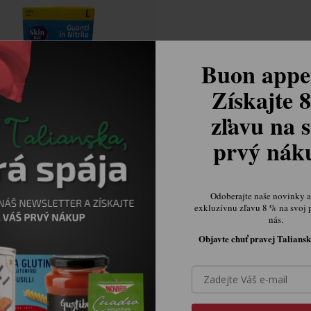
Buon appet
Získajte 
zľavu na s
prvý ná
ové rukavice modré L 100 ks
Skladem v IT
Odoberajte naše novinky a 
268,27 Kč
exkluzívnu zľavu 8 % na svoj 
nás.
Objavte chuť pravej Taliansk

Ovládací prvky výpisu