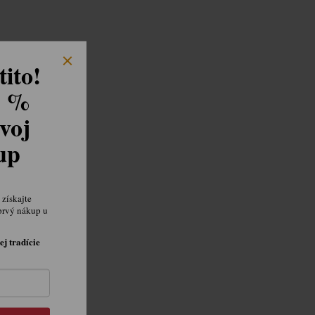
ito!
8 %
voj
kup
získajte
prvý nákup u
ej tradície