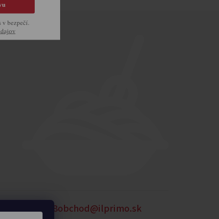
vu
s v bezpečí.
údajov
54
0905 875 258
obchod@ilprimo.sk