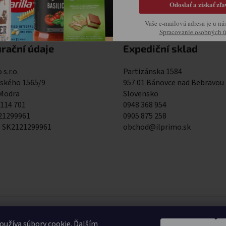
Odoslať a získať zľa
Vaše e-mailová adresa je u ná
Spracovanie osobných 
rační údaje
Expediční sklad
 s.r.o.
Partizánska 1584
kého 1565/9
957 01 Bánovce nad Bebravou
 Modra
Slovensko
 114 701
0948 368 954
121299961
0905 875 258
: SK2121299961
obchod@ilprimo.sk
0948 368 9
užíva súbory cookie. Ďalším