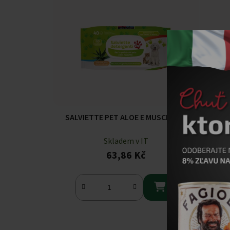
SALVIETTE PET ALOE E MUSCHIO
Nitril
Skladem v IT
63,86 Kč
