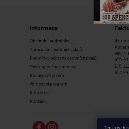
Zápatí
Informace
Faktu
Obchodní podmínky
il primo
Komens
Zpracování osobních údajů
900 01
Podmínky ochrany osobních údajů
IČO: 53
DIČ: 2
Odstoupení od smlouvy
IČ DPH
Bonusový systém
Věrnostní program
Kolo štěstí
Kontakt
Tento web po