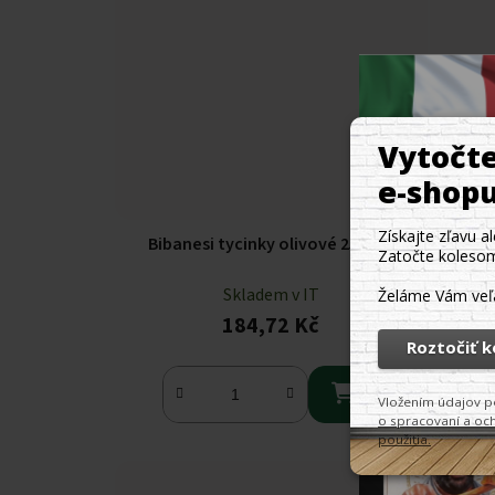
Bibanesi tycinky olivové 250g
BIBAN
Skladem v IT
184,72 Kč
