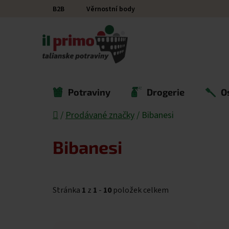
Přejít na obsah
B2B
Věrnostní body
Potraviny
Drogerie
O
Domů
/
Prodávané značky
/
Bibanesi
Bibanesi
Stránka
1
z
1
-
10
položek celkem
Výpis produktů