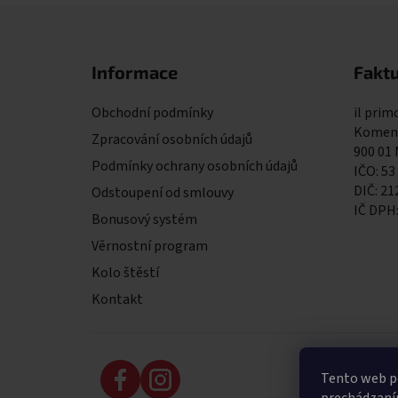
Zápatí
Informace
Faktu
Obchodní podmínky
il primo
Komens
Zpracování osobních údajů
900 01
Podmínky ochrany osobních údajů
IČO: 53
DIČ: 2
Odstoupení od smlouvy
IČ DPH
Bonusový systém
Věrnostní program
Kolo štěstí
Kontakt
Tento web po