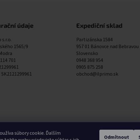
rační údaje
Expediční sklad
 s.r.o.
Partizánska 1584
kého 1565/9
957 01 Bánovce nad Bebravou
 Modra
Slovensko
 114 701
0948 368 954
121299961
0905 875 258
: SK2121299961
obchod@ilprimo.sk
0948 368 9
užíva súbory cookie. Ďalším
Odmítnout
Expediční skla