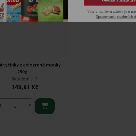
Vaše e-mailová adresa je u ná
Spracovanie osobných 
i tyčinky z celozrnné mouky
250g
Skladem v IT
148,91 Kč

Ovládací prvky výpisu