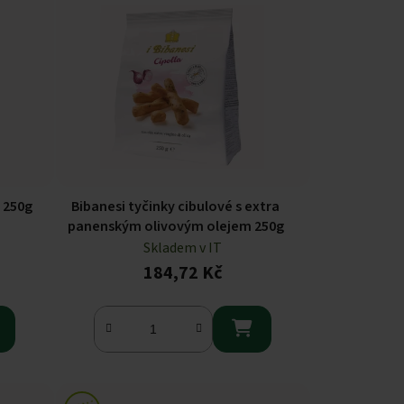
 250g
Bibanesi tyčinky cibulové s extra
panenským olivovým olejem 250g
Skladem v IT
184,72 Kč
