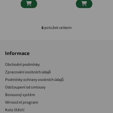


8
položek celkem
Ovládací prvky výpisu
Zápatí
Informace
Obchodní podmínky
Zpracování osobních údajů
Podmínky ochrany osobních údajů
Odstoupení od smlouvy
Bonusový systém
Věrnostní program
Kolo štěstí