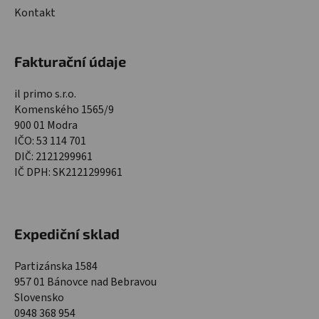
Kontakt
Fakturační údaje
il primo s.r.o.
Komenského 1565/9
900 01 Modra
IČO: 53 114 701
DIČ: 2121299961
IČ DPH: SK2121299961
Expediční sklad
Partizánska 1584
957 01 Bánovce nad Bebravou
Slovensko
0948 368 954