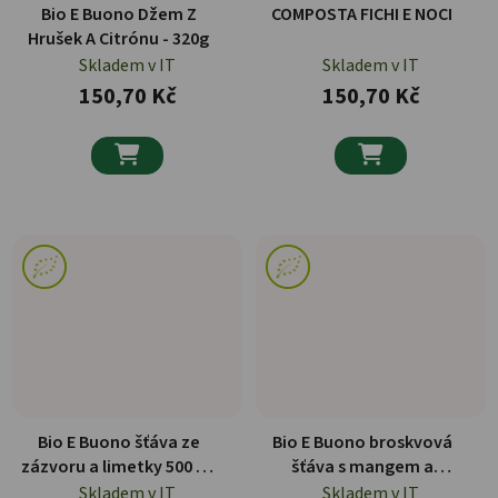
Bio E Buono Džem Z
COMPOSTA FICHI E NOCI
Hrušek A Citrónu - 320g
Skladem v IT
Skladem v IT
150,70 Kč
150,70 Kč


Bio E Buono šťáva ze
Bio E Buono broskvová
zázvoru a limetky 500 ml
šťáva s mangem a
ORGANIC
kurkumou 500 ml ORGANIC
Skladem v IT
Skladem v IT