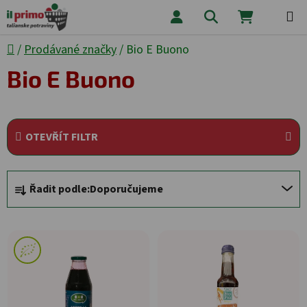
Přejít na obsah
Hledat
NÁKUPNÍ
Domů
/
Prodávané značky
/
Bio E Buono
Bio E Buono
OTEVŘÍT FILTR
Řazení produktů
Řadit podle:
Doporučujeme
Výpis produktů