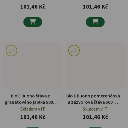
101,46 Kč
101,46 Kč


Bio E Buono šťáva z
Bio E Buono pomerančová
granátového jablka 500 g
a zázvorová šťáva 500 ml
ORGANIC
ORGANIC
Skladem v IT
Skladem v IT
101,46 Kč
101,46 Kč