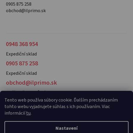
0905 875 258
obchod@ilprimo.sk
0948 368 954
Expediční sklad
0905 875 258
Expediční sklad
obchod@ilprimo.sk
V případě dotazů nás kontaktujte
Tento web používa súbory cookie. Ďalším prechádzaním
tohto webu vyjadrujete súhlas s ich používaním. Viac
informácií
tu
.
Nastavení