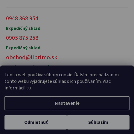
0948 368 954
Expedičný sklad
0905 875 258
Expedičný sklad
obchod@ilprimo.sk
V prípade otázok nás kontaktujte
Tento web používa súbory cookie. Ďalším prechádzaním
tohto webu vyjadrujete súhlas s ich používaním. Viac
informácií
tu
.
Nastavenie
Vytvoril Shoptet Premium
a
Adatelier
Odmietnuť
Súhlasím
Copyright 2026
il primo talianske potraviny
. Všetky práva
vyhradené.
Domov
Kategórie
Karta
Profil
Košík