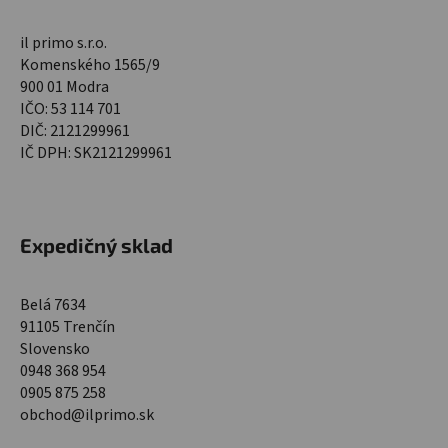
il primo s.r.o.
Komenského 1565/9
900 01 Modra
IČO: 53 114 701
DIČ: 2121299961
IČ DPH: SK2121299961
Expedičný sklad
Belá 7634
91105 Trenčín
Slovensko
0948 368 954
0905 875 258
obchod@ilprimo.sk