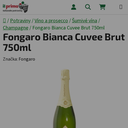
Prejsť na obsah
Hľadať
NÁKUPNÝ
Domov
/
Potraviny
/
Víno a prosecco
/
Šumivé vína
/
Champagne
/
Fongaro Bianca Cuvee Brut 750ml
Fongaro Bianca Cuvee Brut
750ml
Značka:
Fongaro