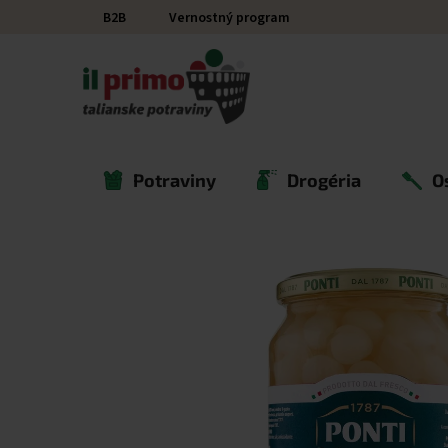
Prejsť na obsah
B2B
Vernostný program
Potraviny
Drogéria
O