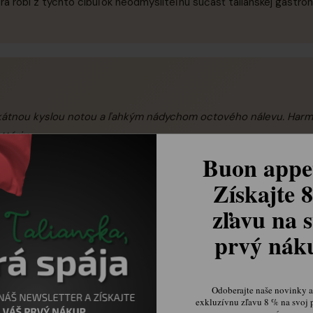
rá robí z týchto cibuľok neodmysliteľnú súčasť talianskej gastron
ikátnou kyslou notou a ľahkým nádychom octového nálevu. Harm
ttóriu.
Buon appet
Získajte 
zľavu na s
prvý ná
 antipasti spolu s olivami, sušenými paradajkami a kvalitným syrom
ému tanieru studených mäsových špecialít ako prosciutto či saláma
Odoberajte naše novinky a 
exkluzívnu zľavu 8 % na svoj 