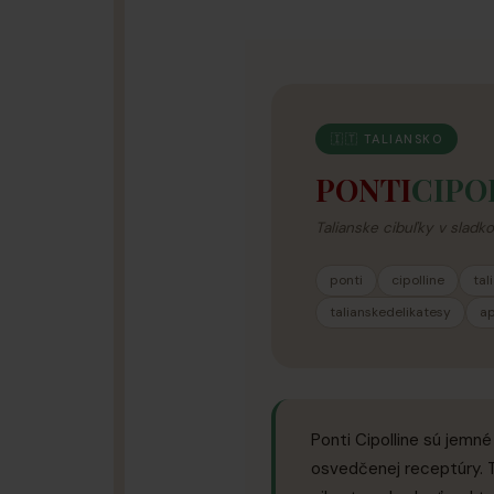
🇮🇹 TALIANSKO
PONTI
CIPO
Talianske cibuľky v sladk
ponti
cipolline
tal
talianskedelikatesy
ap
Ponti Cipolline sú jemn
osvedčenej receptúry. 