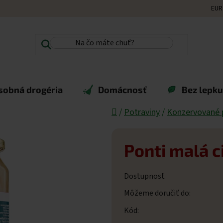
EUR
sobná drogéria
Domácnosť
Bez lepku,
Domov
/
Potraviny
/
Konzervované 
Ponti malá c
Dostupnosť
Môžeme doručiť do:
Kód: