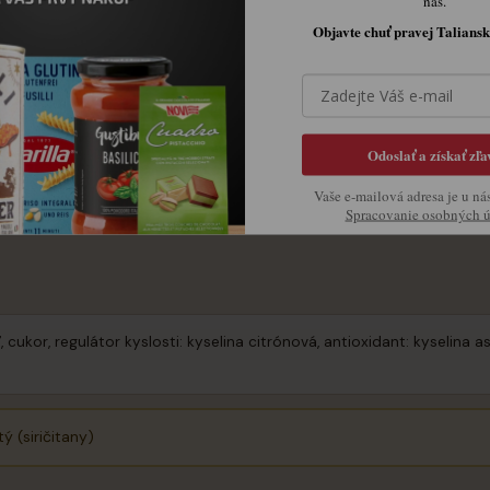
nás.
nými mäsami, najmä s hovädzím steakom či pečenou bravčovinou
Objavte chuť pravej Taliansk
ch alebo v šalátoch
ým chlebom a kvalitným olivovým olejom
Odoslať a získať zľa
to alebo elegantná príloha k jedlám
Vaše e-mailová adresa je u ná
Spracovanie osobných 
, cukor, regulátor kyslosti: kyselina citrónová, antioxidant: kyselina 
tý (siričitany)