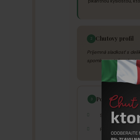
pikantnou kyslosťou, kto
Chutovy profil
2
Príjemná sladkosť s del
spomína na taliansku tra
Pouzitie a tipy
3
Servírujte na miske
Pridajte k výberov