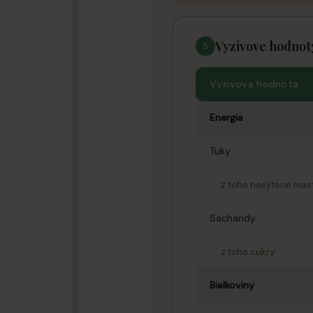
Vyzivove hodnot
5
Vyzivova hodnota
Energia
Tuky
z toho nasýtené mast
Sacharidy
z toho cukry
Bielkoviny