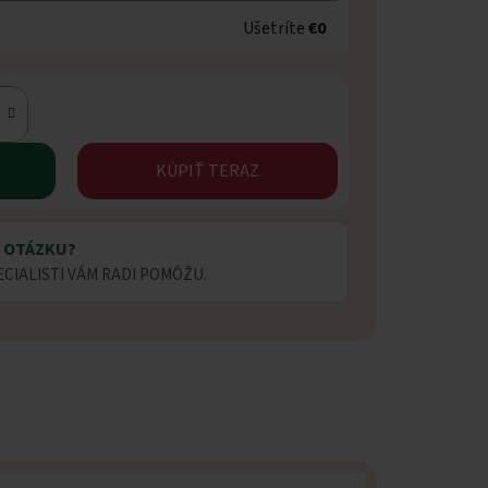
Ušetríte
€0
KÚPIŤ TERAZ
 OTÁZKU?
ECIALISTI VÁM RADI POMÔŽU.