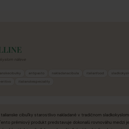
LLINE
okyslom náleve
ianskecibulky
antipasto
nakladanacibula
italianfood
sladkokysl
eritivo
italianskespeciality
é talianske cibuľky starostlivo nakladané v tradičnom sladkokyslo
Tento prémiový produkt predstavuje dokonalú rovnováhu medzi j