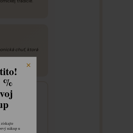
omickej tradície.
onická chuť, ktorá
ito!
8 %
voj
kup
m
získajte
prvý nákup u