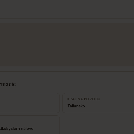
rmacie
KRAJINA POVODU
Taliansko
adkokyslom náleve