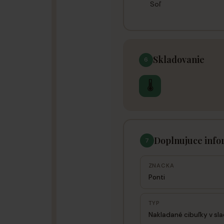
Soľ
Skladovanie
6
🌡
Doplnujuce info
7
ZNACKA
Ponti
TYP
Nakladané cibuľky v sl