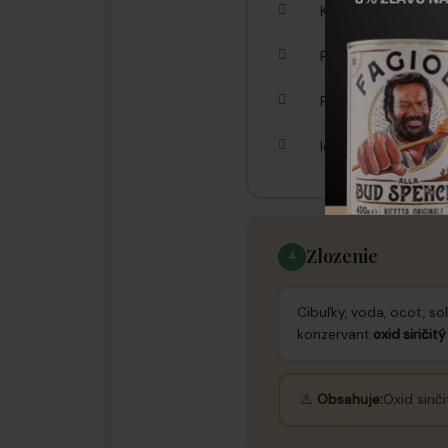
Kombinujte s peče
Použite v sendvičo
Podávajte s čerstv
Ideálne ako antipas
Zlozenie
4
Cibuľky, voda, ocot, soľ
konzervant:
oxid siričitý
⚠️
Obsahuje:
Oxid siriči