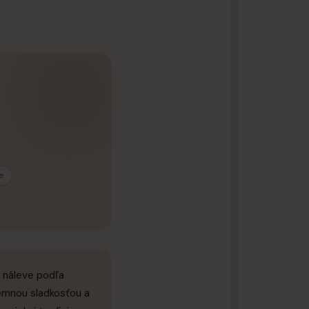
e
m náleve podľa
emnou sladkosťou a