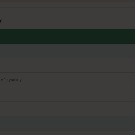
y
né kyseliny