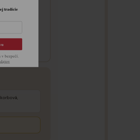
ej tradície
vu
s v bezpečí.
údajov
askorbová,