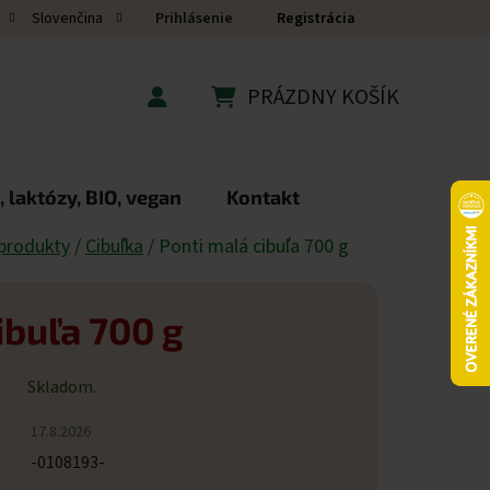
Prihlásenie
Registrácia
Slovenčina
PRÁZDNY KOŠÍK
NÁKUPNÝ KOŠÍK
 laktózy, BIO, vegan
Kontakt
produkty
/
Cibuľka
/
Ponti malá cibuľa 700 g
ibuľa 700 g
Skladom.
17.8.2026
-0108193-