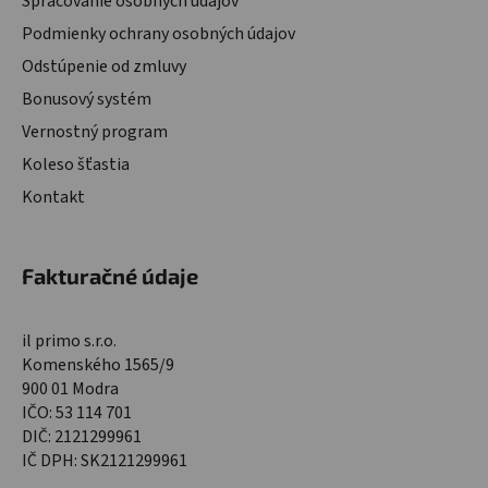
Spracovanie osobných údajov
Podmienky ochrany osobných údajov
Odstúpenie od zmluvy
Bonusový systém
Vernostný program
Koleso šťastia
Kontakt
Fakturačné údaje
il primo s.r.o.
Komenského 1565/9
900 01 Modra
IČO: 53 114 701
DIČ: 2121299961
IČ DPH: SK2121299961