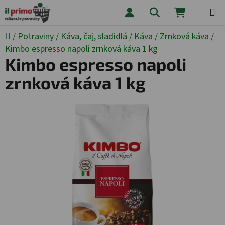
Prejsť na obsah
Hľadať
NÁKUPNÝ
Domov
/
Potraviny
/
Káva, čaj, sladidlá
/
Káva
/
Zrnková káva
/
Kimbo espresso napoli zrnková káva 1 kg
Kimbo espresso napoli
zrnková káva 1 kg