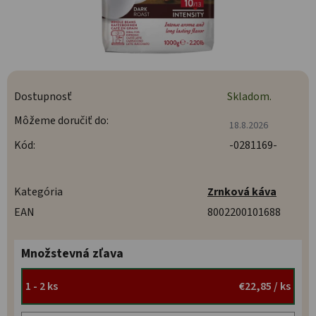
Dostupnosť
Skladom.
Môžeme doručiť do:
18.8.2026
Kód:
-0281169-
Kategória
Zrnková káva
EAN
8002200101688
Množstevná zľava
1 - 2 ks
€22,85
/ ks