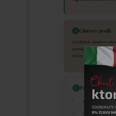
Chutovy profil
2
Vyvážená, výrazne mäsit
pomaly varený domáci v
tónmi.
Pouzitie a tipy
3
Ideálny základ pre 
Dokonalý na príprav