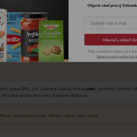
Objavte chuť pravej Taliansk
 na prípravu omáčok k pečenému mäsu - nahradí klasický fond a uše
rebné množstvo podľa návodu a zahriať
Odoslať a získať zľa
Vaše e-mailová adresa je u ná
Spracovanie osobných 
eho mäsa (8%), Soľ, Zelenina (cibuľa, mrkva,
zeler
, petržlen), Pečená ci
, Prírodné arómy, Koreniny, Karamel (farbivo)
Moze obsahovat stopy: Mlieko, vajcia, sója, lepok