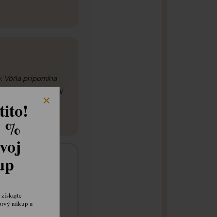
. Vôňa pripomína
ieho mäsa s umami
ito!
8 %
voj
kup
získajte
prvý nákup u
senie mäsa a