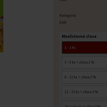
Kategória
EAN
Množstevná zľava
1 - 2 ks
3 - 5 ks = zľava 1 %
6 - 11 ks = zľava 2 %
12 - 23 ks = zľava 3 %
24 a viac ks = zľava 4 %