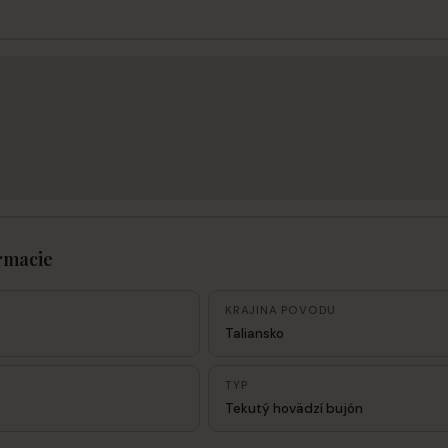
rmacie
KRAJINA POVODU
Taliansko
TYP
Tekutý hovädzí bujón