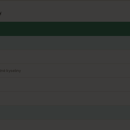
y
né kyseliny