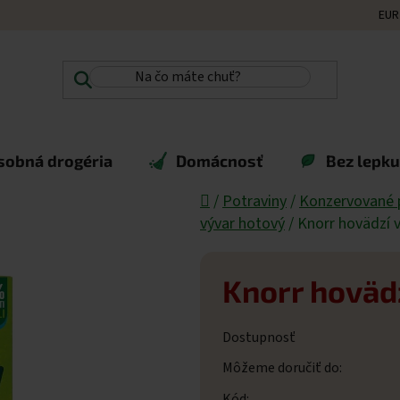
EUR
sobná drogéria
Domácnosť
Bez lepku,
Domov
/
Potraviny
/
Konzervované 
vývar hotový
/
Knorr hovädzí v
Knorr hovädz
Dostupnosť
Môžeme doručiť do:
Kód: