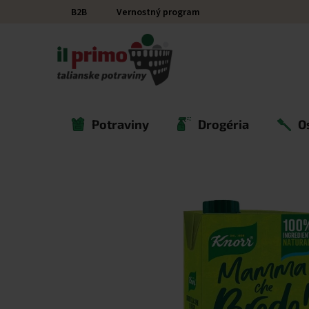
Prejsť na obsah
B2B
Vernostný program
Potraviny
Drogéria
O