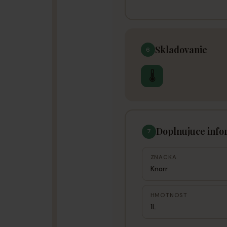
Skladovanie
6
🌡
Doplnujuce info
7
ZNACKA
Knorr
HMOTNOST
1L