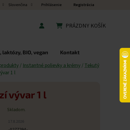
Prihlásenie
Registrácia
Slovenčina
PRÁZDNY KOŠÍK
NÁKUPNÝ KOŠÍK
 laktózy, BIO, vegan
Kontakt
produkty
/
Instantné polievky a krémy
/
Tekutý
ývar 1 l
í vývar 1 l
Skladom.
17.8.2026
-0277294-