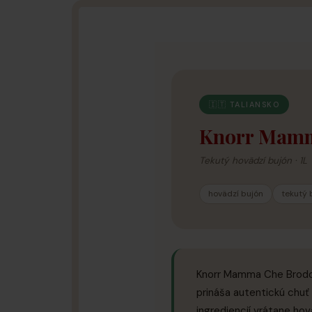
🇮🇹 TALIANSKO
Knorr Mamm
Tekutý hovädzí bujón · 1L
hovädzí bujón
tekutý 
Knorr Mamma Che Brodo! 
prináša autentickú chuť
ingrediencií vrátane ho