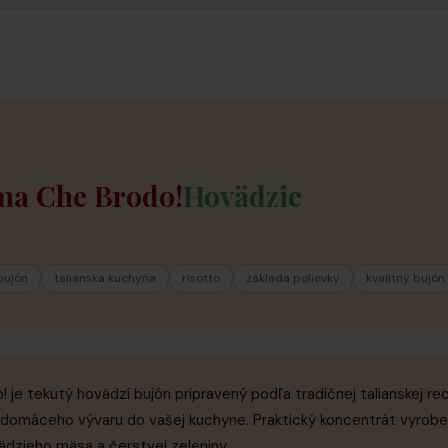
a Che Brodo!
Hovädzie
bujón
talianska kuchyňa
risotto
základa polievky
kvalitný bujón
je tekutý hovädzí bujón pripravený podľa tradičnej talianskej rec
 domáceho vývaru do vašej kuchyne. Praktický koncentrát vyrobe
vädzieho mäsa a čerstvej zeleniny.