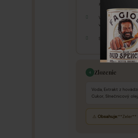
zeleniny
Vynikajúco sa hodí
varenia
Stačí odmerať pot
Zlozenie
4
Voda, Extrakt z hovädzi
Cukor, Slnečnicový olej
⚠️
Obsahuje:
**Zeler** 