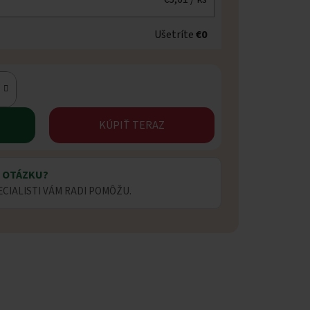
Ušetríte
€0
KÚPIŤ TERAZ
 OTÁZKU?
ECIALISTI VÁM RADI POMÔŽU.