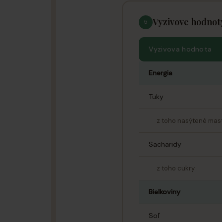
Vyzivove hodnot
5
Vyzivova hodnota
Energia
Tuky
z toho nasýtené mast
Sacharidy
z toho cukry
Bielkoviny
Soľ