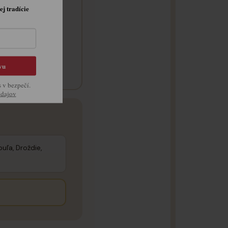
ej tradície
trí hodiny
vu
s v bezpečí.
údajov
buľa, Droždie,