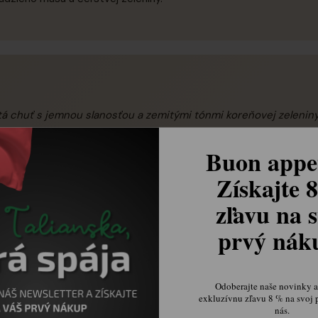
á chuť s jemnou slanosťou a zemitými tónmi koreňovej zeleniny
ývar s jemnými tónmi pečenej zeleniny a aromatického hovädz
Buon appet
Získajte 
zľavu na s
prvý ná
tradičné talianske polievky, risôt a omáčky
Odoberajte naše novinky a 
exkluzívnu zľavu 8 % na svoj 
nás.
u risotto alla milanese, tortellini v bujóne alebo ako tekutina na du