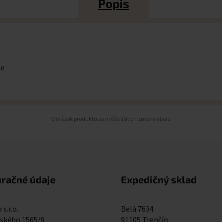
Popis
me
Obrázok produktu sa môže líšiť pri zmene obalu
uračné údaje
Expedičný sklad
 s.r.o.
Belá 7634
kého 1565/9
91105 Trenčín