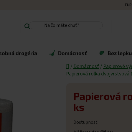
EUR
sobná drogéria
Domácnosť
Bez lepku,
Domov
/
Domácnosť
/
Papierové vý
Papierová rolka dvojvrstvová 
Papierová ro
ks
Dostupnosť