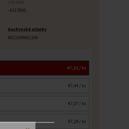
14.8.2026
-0217895-
Kuchynské utierky
8011909001106
€7,52
/ ks
€7,44
/ ks
€7,37
/ ks
€7,29
/ ks