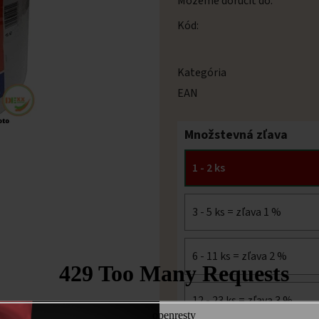
Môžeme doručiť do:
Kód:
Kategória
EAN
Množstevná zľava
1 - 2 ks
3 - 5 ks = zľava 1 %
6 - 11 ks = zľava 2 %
12 - 23 ks = zľava 3 %