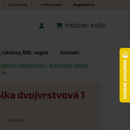
Prihlásenie
Registrácia
Slovenčina
PRÁZDNY KOŠÍK
NÁKUPNÝ KOŠÍK
 laktózy, BIO, vegan
Kontakt
robky do domácnosti
/
Kuchynské utierky
/
1 ks
lka dvojvrstvová 1
Skladom.