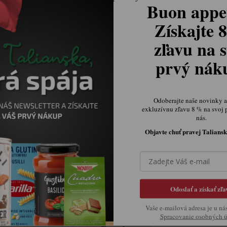
Buon appet
24 a viac ks = zľava 4 %
Získajte 
zľavu na s
prvý ná
€7,52
Jednotková cena:
Odoberajte naše novinky a 
exkluzívnu zľavu 8 % na svoj 
DO KOŠÍKA
nás.
Objavte chuť pravej Taliansk
MÁTE
NAPÍŠTE NÁM A NAŠI ŠP
Odoslať a získať zľa
Vaše e-mailová adresa je u ná
Spracovanie osobných 