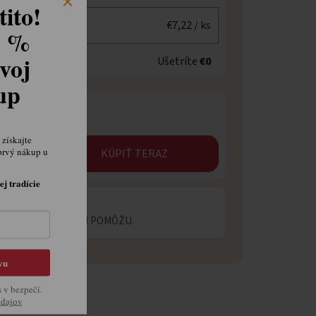
ito!
€7,22
/ ks
8 %
voj
Ušetríte
€0
kup
získajte
prvý nákup u
KÚPIŤ TERAZ
ej tradície
 OTÁZKU?
ECIALISTI VÁM RADI POMÔŽU.
vu
s v bezpečí.
údajov