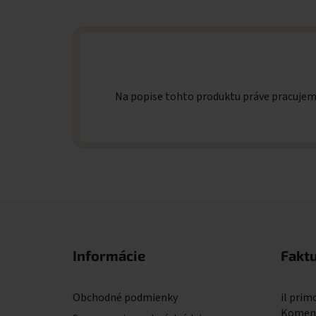
Na popise tohto produktu práve pracuje
Zápätie
Informácie
Fakt
Obchodné podmienky
il primo
Komens