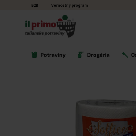
Prejsť na obsah
B2B
Vernostný program
Potraviny
Drogéria
O