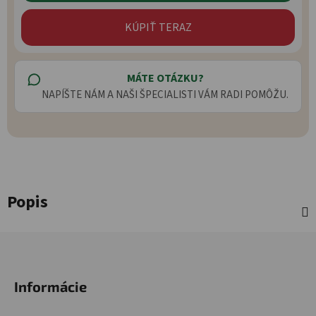
KÚPIŤ TERAZ
MÁTE OTÁZKU?
NAPÍŠTE NÁM A NAŠI ŠPECIALISTI VÁM RADI POMÔŽU.
Popis
Zápätie
Informácie