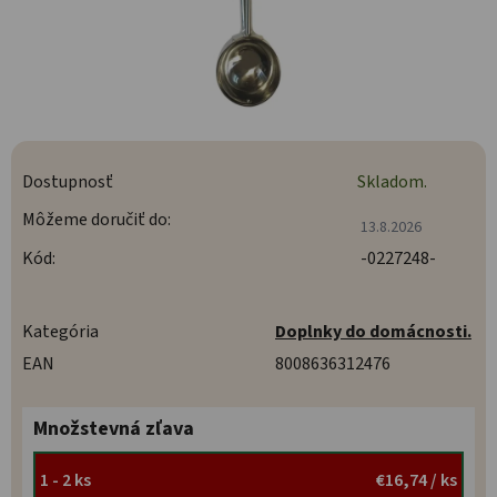
Dostupnosť
Skladom.
Môžeme doručiť do:
13.8.2026
Kód:
-0227248-
Kategória
Doplnky do domácnosti.
EAN
8008636312476
Množstevná zľava
1 - 2 ks
€16,74
/ ks