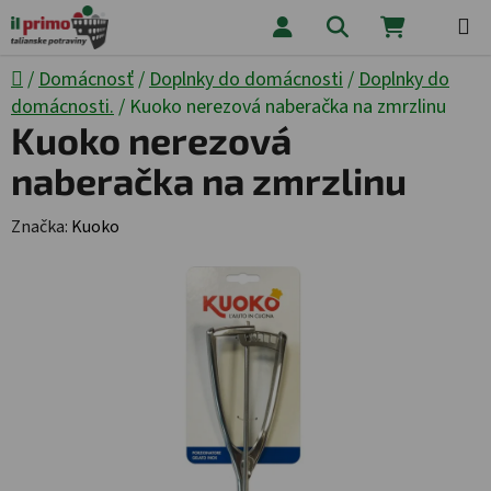
Prejsť na obsah
Hľadať
NÁKUPNÝ
Domov
/
Domácnosť
/
Doplnky do domácnosti
/
Doplnky do
domácnosti.
/
Kuoko nerezová naberačka na zmrzlinu
Kuoko nerezová
naberačka na zmrzlinu
Značka:
Kuoko