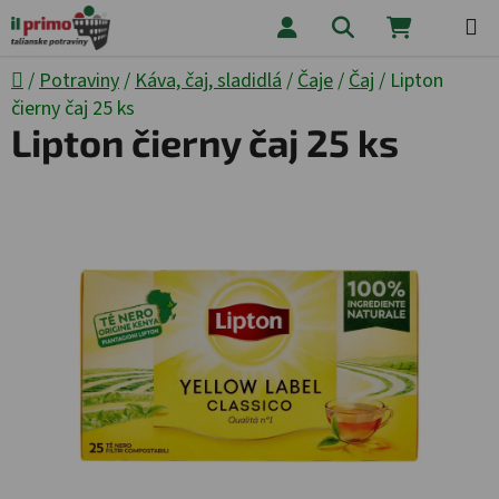
Prejsť na obsah
Hľadať
NÁKUPNÝ
Domov
/
Potraviny
/
Káva, čaj, sladidlá
/
Čaje
/
Čaj
/
Lipton
čierny čaj 25 ks
Lipton čierny čaj 25 ks