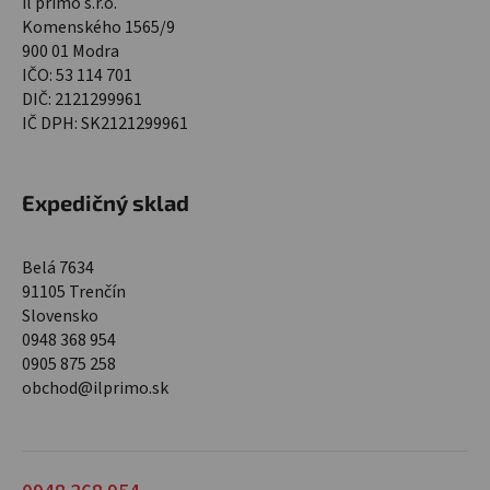
il primo s.r.o.
Komenského 1565/9
900 01 Modra
IČO: 53 114 701
DIČ: 2121299961
IČ DPH: SK2121299961
Expedičný sklad
Belá 7634
91105 Trenčín
Slovensko
0948 368 954
0905 875 258
obchod@ilprimo.sk