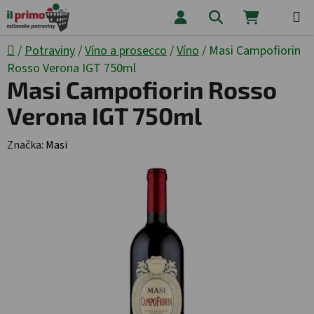
Prejsť na obsah
Hľadať
NÁKUPNÝ
Domov
/
Potraviny
/
Víno a prosecco
/
Víno
/
Masi Campofiorin
Rosso Verona IGT 750ml
Masi Campofiorin Rosso
Verona IGT 750ml
Značka:
Masi