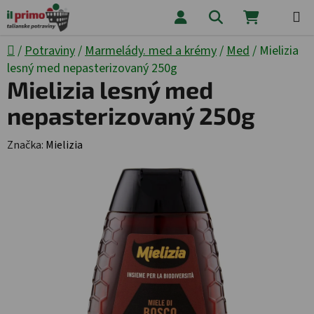
Prejsť na obsah
Hľadať
NÁKUPNÝ
Domov
/
Potraviny
/
Marmelády. med a krémy
/
Med
/
Mielizia
lesný med nepasterizovaný 250g
Mielizia lesný med
nepasterizovaný 250g
Značka:
Mielizia