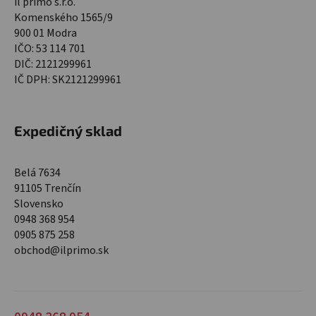
il primo s.r.o.
Komenského 1565/9
900 01 Modra
IČO: 53 114 701
DIČ: 2121299961
IČ DPH: SK2121299961
Expedičný sklad
Belá 7634
91105 Trenčín
Slovensko
0948 368 954
0905 875 258
obchod@ilprimo.sk