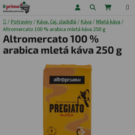
Prejsť na obsah
Hľadať
NÁKUPNÝ
Domov
/
Potraviny
/
Káva, čaj, sladidlá
/
Káva
/
Mletá káva
/
Altromercato 100 % arabica mletá káva 250 g
Altromercato 100 %
arabica mletá káva 250 g