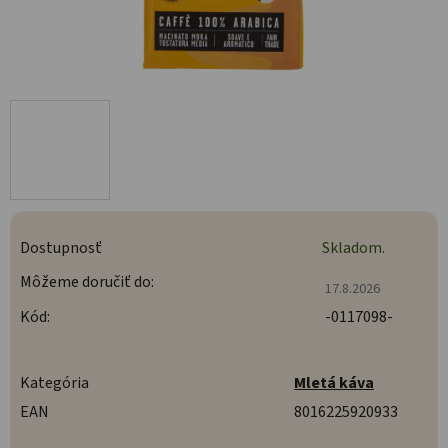
Dostupnosť
Skladom.
Môžeme doručiť do:
17.8.2026
Kód:
-0117098-
Kategória
Mletá káva
EAN
8016225920933