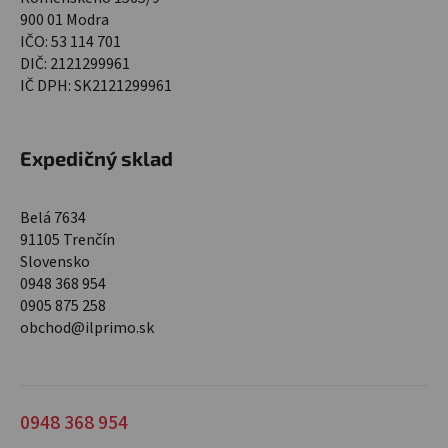
900 01 Modra
IČO: 53 114 701
DIČ: 2121299961
IČ DPH: SK2121299961
Expedičný sklad
Belá 7634
91105 Trenčín
Slovensko
0948 368 954
0905 875 258
obchod@ilprimo.sk
0948 368 954