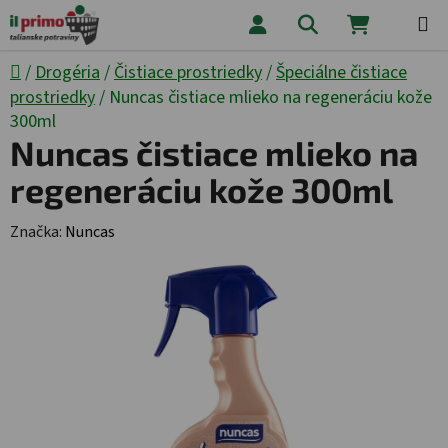
Prejsť na obsah
Hľadať
NÁKUPNÝ
Domov
/
Drogéria
/
Čistiace prostriedky
/
Špeciálne čistiace
prostriedky
/
Nuncas čistiace mlieko na regeneráciu kože
300ml
Nuncas čistiace mlieko na
regeneráciu kože 300ml
Značka:
Nuncas