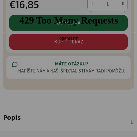
€16,85
Jednotková cena:
DO KOŠÍKA
KÚPIŤ TERAZ
MÁTE OTÁZKU?
NAPÍŠTE NÁM A NAŠI ŠPECIALISTI VÁM RADI POMÔŽU.
Popis
Zápätie