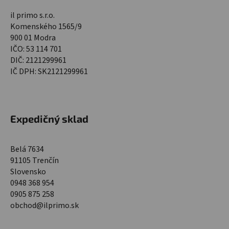
il primo s.r.o.
Komenského 1565/9
900 01 Modra
IČO: 53 114 701
DIČ: 2121299961
IČ DPH: SK2121299961
Expedičný sklad
Belá 7634
91105 Trenčín
Slovensko
0948 368 954
0905 875 258
obchod@ilprimo.sk