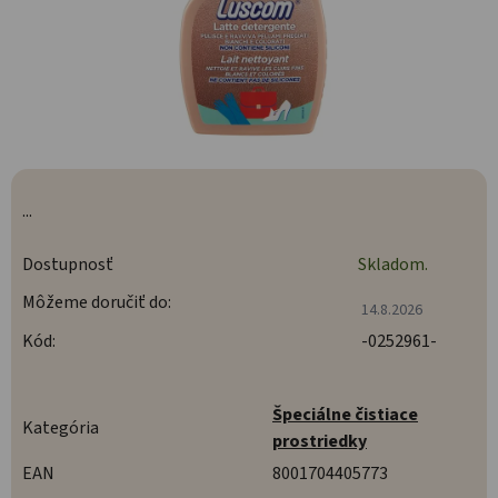
...
Dostupnosť
Skladom.
Môžeme doručiť do:
14.8.2026
Kód:
-0252961-
Špeciálne čistiace
Kategória
prostriedky
EAN
8001704405773