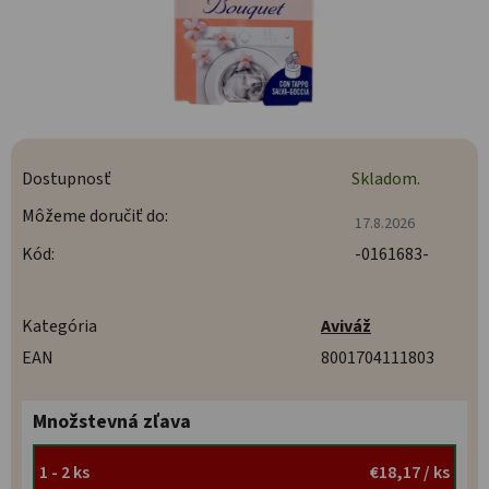
Dostupnosť
Skladom.
Môžeme doručiť do:
17.8.2026
Kód:
-0161683-
Kategória
Aviváž
EAN
8001704111803
Množstevná zľava
1 - 2 ks
€18,17
/ ks