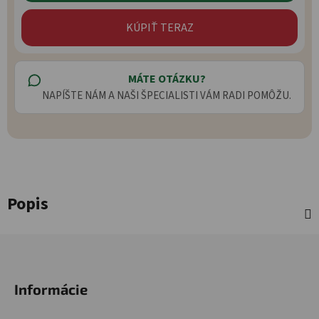
KÚPIŤ TERAZ
MÁTE OTÁZKU?
NAPÍŠTE NÁM A NAŠI ŠPECIALISTI VÁM RADI POMÔŽU.
Popis
Zápätie
Informácie