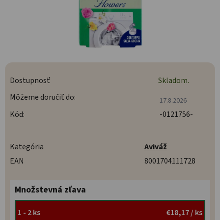
Dostupnosť
Skladom.
Môžeme doručiť do:
17.8.2026
Kód:
-0121756-
Kategória
Aviváž
EAN
8001704111728
Množstevná zľava
1 - 2 ks
€18,17
/ ks