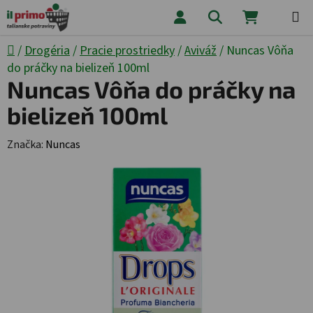
Prejsť na obsah
Hľadať
NÁKUPNÝ
Domov
/
Drogéria
/
Pracie prostriedky
/
Aviváž
/
Nuncas Vôňa
do práčky na bielizeň 100ml
Nuncas Vôňa do práčky na
bielizeň 100ml
Značka:
Nuncas