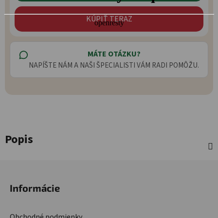
KÚPIŤ TERAZ
MÁTE OTÁZKU?
NAPÍŠTE NÁM A NAŠI ŠPECIALISTI VÁM RADI POMÔŽU.
Popis
Zápätie
Informácie
Obchodné podmienky