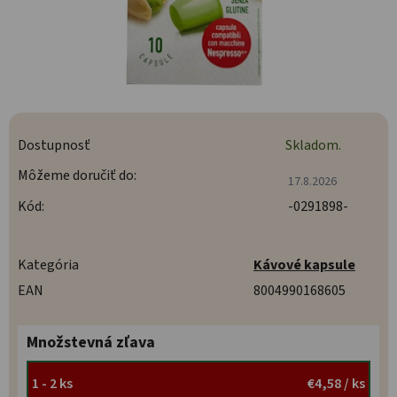
Dostupnosť
Skladom.
Môžeme doručiť do:
17.8.2026
Kód:
-0291898-
Kategória
Kávové kapsule
EAN
8004990168605
Množstevná zľava
1 - 2 ks
€4,58
/ ks