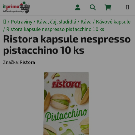
Prejsť na obsah
Hľadať
NÁKUPNÝ
Domov
/
Potraviny
/
Káva, čaj, sladidlá
/
Káva
/
Kávové kapsule
/
Ristora kapsule nespresso pistacchino 10 ks
Ristora kapsule nespresso
pistacchino 10 ks
Značka:
Ristora