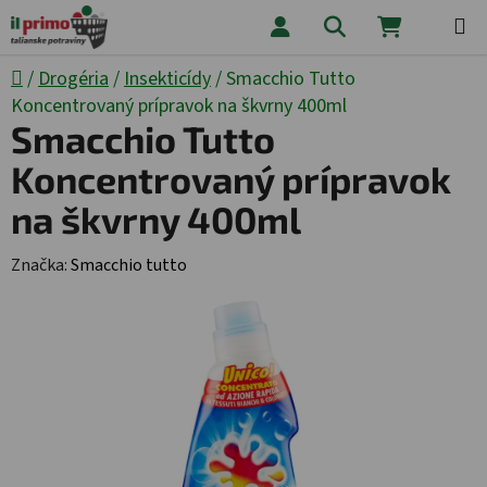
Prejsť na obsah
Hľadať
NÁKUPNÝ
Domov
/
Drogéria
/
Insekticídy
/
Smacchio Tutto
Koncentrovaný prípravok na škvrny 400ml
Smacchio Tutto
Koncentrovaný prípravok
na škvrny 400ml
Značka:
Smacchio tutto