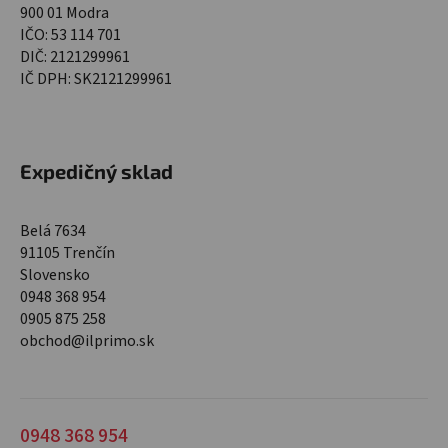
900 01 Modra
IČO: 53 114 701
DIČ: 2121299961
IČ DPH: SK2121299961
Expedičný sklad
Belá 7634
91105 Trenčín
Slovensko
0948 368 954
0905 875 258
obchod@ilprimo.sk
0948 368 954