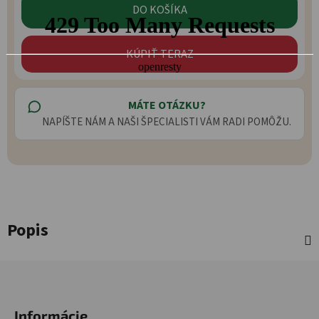
DO KOŠÍKA
KÚPIŤ TERAZ
MÁTE OTÁZKU?
NAPÍŠTE NÁM A NAŠI ŠPECIALISTI VÁM RADI POMÔŽU.
Popis
Zápätie
Informácie