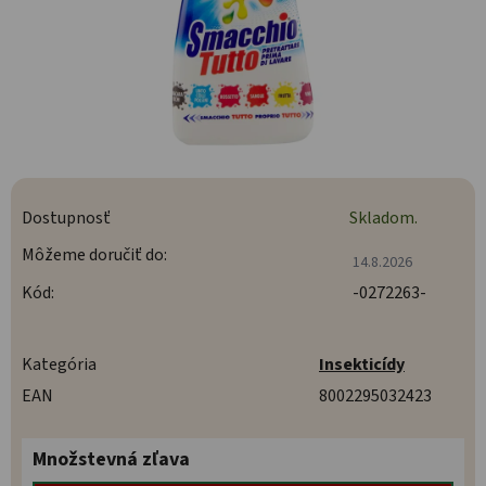
Dostupnosť
Skladom.
Môžeme doručiť do:
14.8.2026
Kód:
-0272263-
Kategória
Insekticídy
EAN
8002295032423
Množstevná zľava