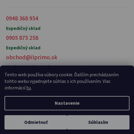
0948 368 954
Expedičný sklad
0905 875 258
Expedičný sklad
obchod@ilprimo.sk
V prípade otázok nás kontaktujte
Tento web používa súbory cookie. Ďalším prechádzaním
tohto webu vyjadrujete súhlas s ich používaním. Viac
informácií
tu
.
Nastavenie
Vytvoril Shoptet Premium
a
Adatelier
Odmietnuť
Súhlasím
Copyright 2026
il primo talianske potraviny
. Všetky práva
vyhradené.
Domov
Kategórie
Karta
Profil
Košík