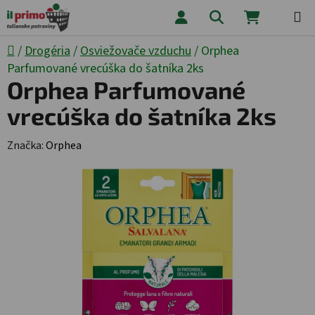
Prejsť na obsah
Hľadať
NÁKUPNÝ
Domov
/
Drogéria
/
Osviežovače vzduchu
/
Orphea
Parfumované vrecúška do šatníka 2ks
Orphea Parfumované
vrecúška do šatníka 2ks
Značka:
Orphea