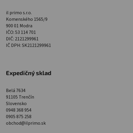
il primo s.r.o.
Komenského 1565/9
900 01 Modra
IČO: 53 114 701
DIČ: 2121299961
IČ DPH: SK2121299961
Expedičný sklad
Belá 7634
91105 Trenčín
Slovensko
0948 368 954
0905 875 258
obchod@ilprimo.sk