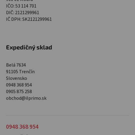
IČO: 53 114 701
DIČ: 2121299961
IČ DPH: SK2121299961
Expedičný sklad
Belá 7634
91105 Trenčín
Slovensko
0948 368 954
0905 875 258
obchod@ilprimo.sk
0948 368 954