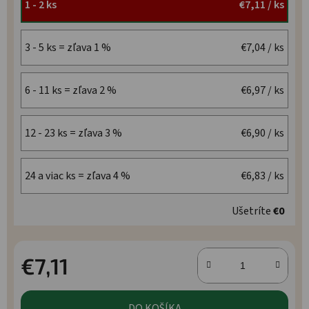
1 - 2 ks
€7,11
/ ks
3 - 5 ks = zľava 1 %
€7,04
/ ks
6 - 11 ks = zľava 2 %
€6,97
/ ks
12 - 23 ks = zľava 3 %
€6,90
/ ks
24 a viac ks = zľava 4 %
€6,83
/ ks
Ušetríte
€0
€7,11
Jednotková cena:
DO KOŠÍKA