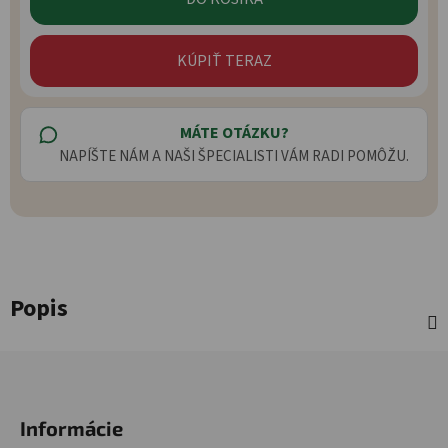
KÚPIŤ TERAZ
MÁTE OTÁZKU?
NAPÍŠTE NÁM A NAŠI ŠPECIALISTI VÁM RADI POMÔŽU.
Popis
Zápätie
Informácie