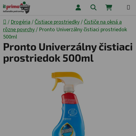
Prejsť na obsah
Hľadať
NÁKUPNÝ
Domov
/
Drogéria
/
Čistiace prostriedky
/
Čističe na okná a
rôzne povrchy
/
Pronto Univerzálny čistiaci prostriedok
500ml
Pronto Univerzálny čistiaci
prostriedok 500ml