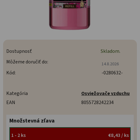
Dostupnosť
Skladom.
Môžeme doručiť do:
14.8.2026
Kód:
-0280632-
Kategória
Osviežovače vzduchu
EAN
8055728242234
Množstevná zľava
1 - 2 ks
€8,43
/ ks