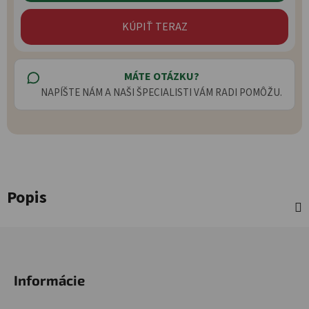
KÚPIŤ TERAZ
MÁTE OTÁZKU?
NAPÍŠTE NÁM A NAŠI ŠPECIALISTI VÁM RADI POMÔŽU.
Popis
Zápätie
Informácie