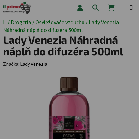
Prejsť na obsah
Hľadať
NÁKUPNÝ
Domov
/
Drogéria
/
Osviežovače vzduchu
/
Lady Venezia
Náhradná náplň do difuzéra 500ml
Lady Venezia Náhradná
náplň do difuzéra 500ml
Značka:
Lady Venezia