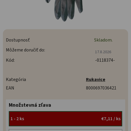
Dostupnosť
Skladom.
Môžeme doručiť do:
17.8.2026
Kód:
-0118374-
Kategória
Rukavice
EAN
8000697036421
Množstevná zľava
1 - 2 ks
€7,11
/ ks