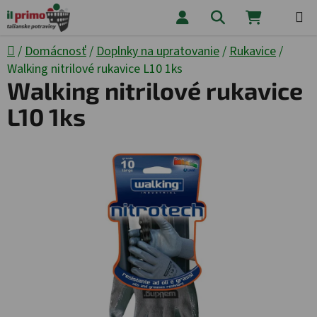
Prejsť na obsah
Hľadať
NÁKUPNÝ
Domov
/
Domácnosť
/
Doplnky na upratovanie
/
Rukavice
/
Walking nitrilové rukavice L10 1ks
Walking nitrilové rukavice
L10 1ks