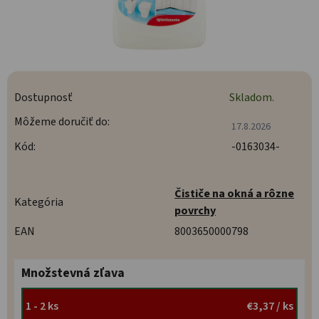
Dostupnosť
Skladom.
Môžeme doručiť do:
17.8.2026
Kód:
-0163034-
Čističe na okná a rôzne
Kategória
povrchy
EAN
8003650000798
Množstevná zľava
1 - 2 ks
€3,37
/ ks