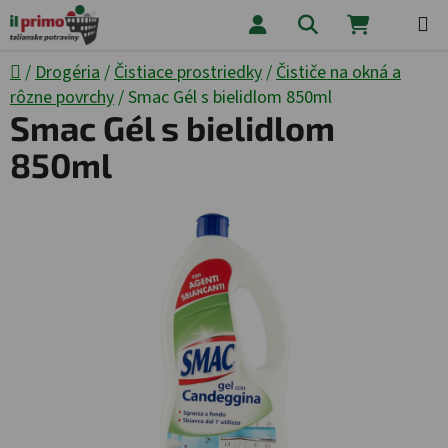
Prejsť na obsah
Hľadať
NÁKUPNÝ
Domov
/
Drogéria
/
Čistiace prostriedky
/
Čističe na okná a
rôzne povrchy
/
Smac Gél s bielidlom 850ml
Smac Gél s bielidlom
850ml