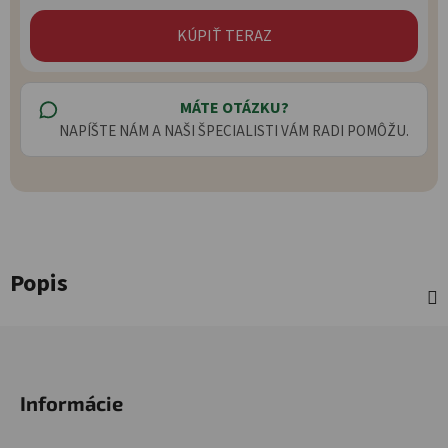
KÚPIŤ TERAZ
MÁTE OTÁZKU?
NAPÍŠTE NÁM A NAŠI ŠPECIALISTI VÁM RADI POMÔŽU.
Popis
Zápätie
Informácie