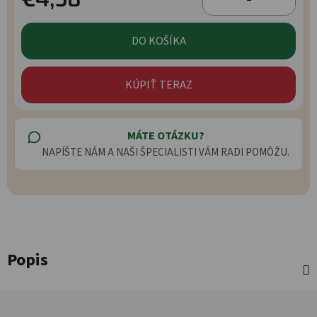
Jednotková cena:
DO KOŠÍKA
KÚPIŤ TERAZ
MÁTE OTÁZKU?
NAPÍŠTE NÁM A NAŠI ŠPECIALISTI VÁM RADI POMÔŽU.
Popis
Zápätie