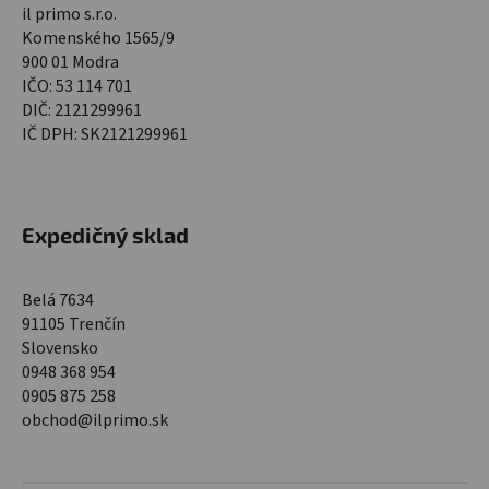
il primo s.r.o.
Komenského 1565/9
900 01 Modra
IČO: 53 114 701
DIČ: 2121299961
IČ DPH: SK2121299961
Expedičný sklad
Belá 7634
91105 Trenčín
Slovensko
0948 368 954
0905 875 258
obchod@ilprimo.sk