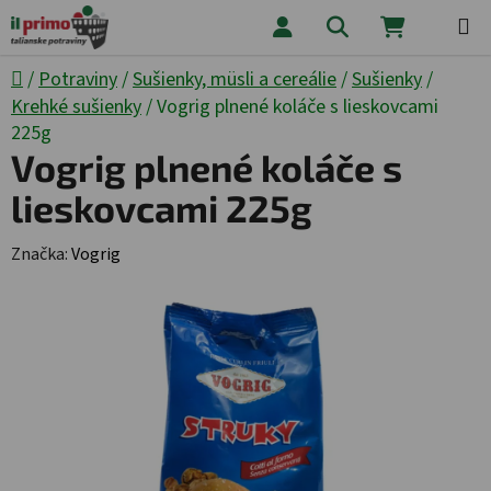
Prejsť na obsah
Hľadať
NÁKUPNÝ
Domov
/
Potraviny
/
Sušienky, müsli a cereálie
/
Sušienky
/
Krehké sušienky
/
Vogrig plnené koláče s lieskovcami
225g
Vogrig plnené koláče s
lieskovcami 225g
Značka:
Vogrig