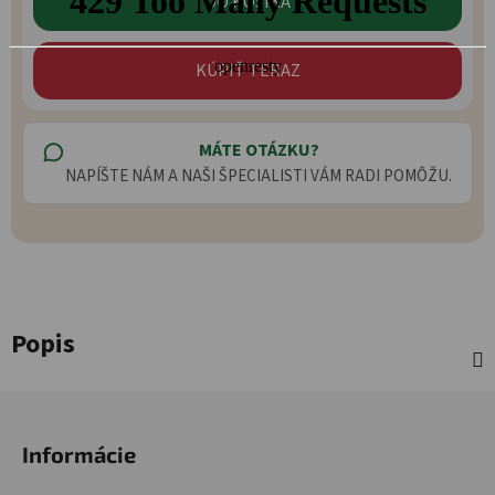
DO KOŠÍKA
KÚPIŤ TERAZ
MÁTE OTÁZKU?
NAPÍŠTE NÁM A NAŠI ŠPECIALISTI VÁM RADI POMÔŽU.
Popis
Zápätie
Informácie