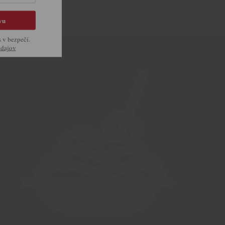
vu
s v bezpečí.
údajov