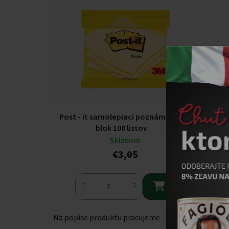
Post - it samolepiaci poznámkový
Post -
blok 100 listov
Skladom
€3,05

Na popise produktu pracujeme
Na popi