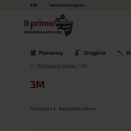
Prejsť na obsah
B2B
Vernostný program
Potraviny
Drogéria
O
Domov
/
Predávané značky
/
3M
3M
Stránka
1
z
1
-
3
položiek celkom
Výpis produktov