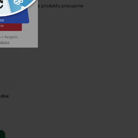
Na popise produktu pracujeme
vu
s v bezpečí.
údajov
edne