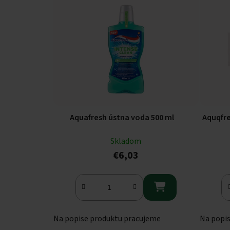
Aquafresh ústna voda 500 ml
Aquqfre
Skladom
€6,03

Na popise produktu pracujeme
Na popi