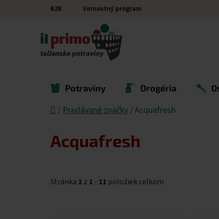
Prejsť na obsah
B2B
Vernostný program
Potraviny
Drogéria
O
Domov
/
Predávané značky
/
Acquafresh
Acquafresh
Stránka
1
z
1
-
11
položiek celkom
Výpis produktov