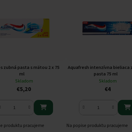
s zubná pasta s mätou 2 x 75
Aquafresh intenzívna bieliaca
ml
pasta 75 ml
Skladom
Skladom
€5,20
€4


se produktu pracujeme
Na popise produktu pracujeme