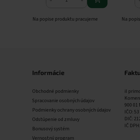
Na popise produktu pracujeme
Na popi
Zápätie
Informácie
Fakt
Obchodné podmienky
il primo
Komens
Spracovanie osobných údajov
900 01
Podmienky ochrany osobných údajov
IČO: 53
DIČ: 2
Odstúpenie od zmluvy
IČ DPH
Bonusový systém
Vernostný program