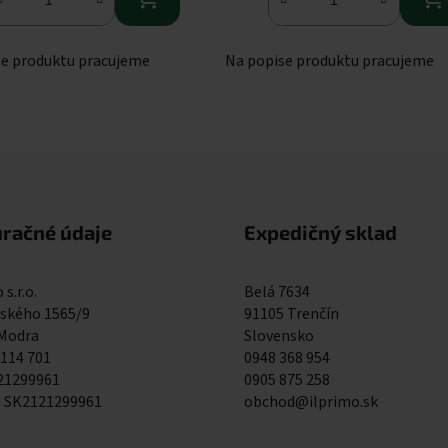
se produktu pracujeme
Na popise produktu pracujeme
Ovládacie prvky výpisu
uračné údaje
Expedičný sklad
 s.r.o.
Belá 7634
kého 1565/9
91105 Trenčín
 Modra
Slovensko
 114 701
0948 368 954
121299961
0905 875 258
: SK2121299961
obchod@ilprimo.sk