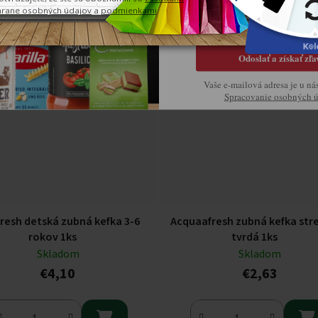
se produktu pracujeme
Na popise produktu pracujeme
Odoslať a získať zľa
Vaše e-mailová adresa je u ná
Spracovanie osobných 
resh detská zubná kefka 3-6
Acquaafresh zubná kefka str
rokov 1ks
tvrdá 1ks
Skladom
Skladom
€4,10
€2,63

