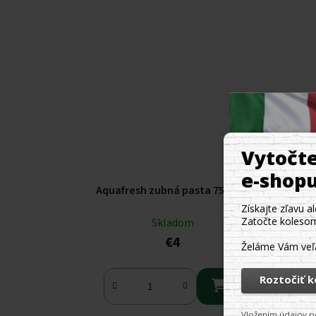
Aquafresh zubná pasta 75 ml
Aqu
Skladom
€4
