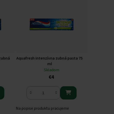
 zubná
Aquafresh intenzívna zubná pasta 75
ml
Skladom
€4

Na popise produktu pracujeme