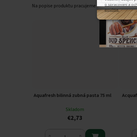
Na popise produktu pracujeme
Na popi
Aquafresh bilinná zubná pasta 75 ml
Acquaf
Skladom
€2,73
