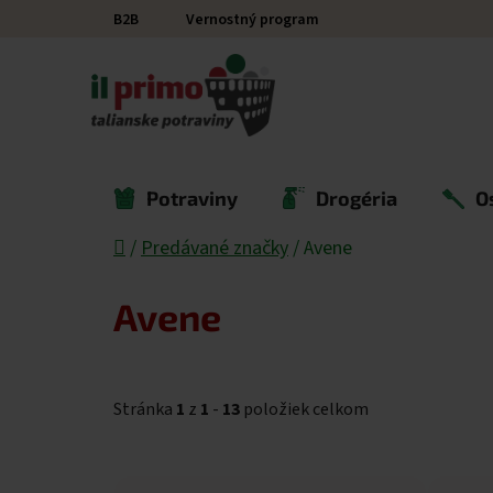
Prejsť na obsah
B2B
Vernostný program
Potraviny
Drogéria
O
Domov
/
Predávané značky
/
Avene
Avene
Stránka
1
z
1
-
13
položiek celkom
Výpis produktov