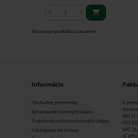

Na popise produktu pracujeme
Zápätie
Informácie
Fakt
Obchodné podmienky
il primo
Komens
Spracovanie osobných údajov
900 01
Podmienky ochrany osobných údajov
IČO: 53
DIČ: 2
Odstúpenie od zmluvy
IČ DPH