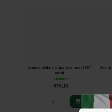
Avéne mlieko na opaľovanie spf 50 *
Avéne 
40 ml
Skladom
€38,18
