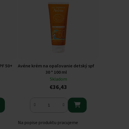
PF 50+
Avéne krém na opaľovanie detský spf
30 * 100 ml
Skladom
€36,43

Na popise produktu pracujeme