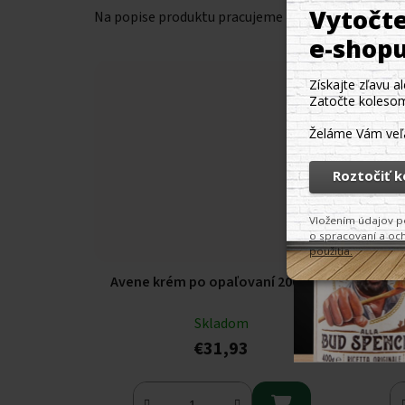
Na popise produktu pracujeme
Na popi
Avene krém po opaľovaní 200 ml
Avéne op
Skladom
€31,93
