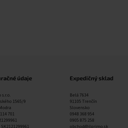
Ovládacie prvky výpisu
uračné údaje
Expedičný sklad
 s.r.o.
Belá 7634
kého 1565/9
91105 Trenčín
 Modra
Slovensko
 114 701
0948 368 954
121299961
0905 875 258
: SK2121299961
obchod@ilprimo.sk