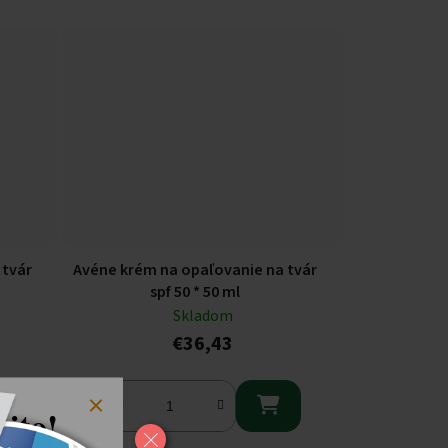
 tvár
Avéne krém na opaľovanie na tvár
spf 50 * 50 ml
Skladom
€36,43

ito!