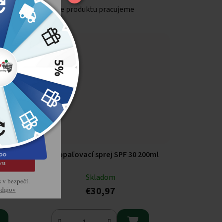
8 %
Na popise produktu pracujeme
voj
kup
získajte
prvý nákup u
ej tradície
 150ml
Avene opaľovací sprej SPF 30 200ml
vu
Skladom
s v bezpečí.
€30,97
údajov
