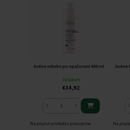
Avéne mlieko po opaľovaní 400 ml
Avéne 
Skladom
€34,92

Na popise produktu pracujeme
Na popi