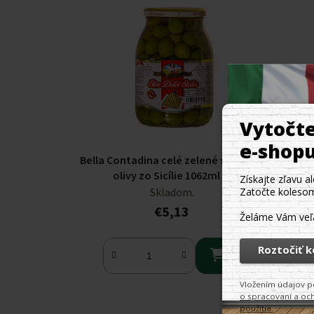
Bella Contadina celé zelené sladké
Bella c
olivy zo Sicílie 1062ml
Skladom.
€5,13

...