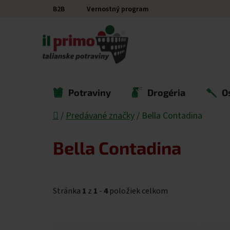
Prejsť na obsah
B2B
Vernostný program
Potraviny
Drogéria
O
Domov
/
Predávané značky
/
Bella Contadina
Bella Contadina
Stránka
1
z
1
-
4
položiek celkom
Výpis produktov