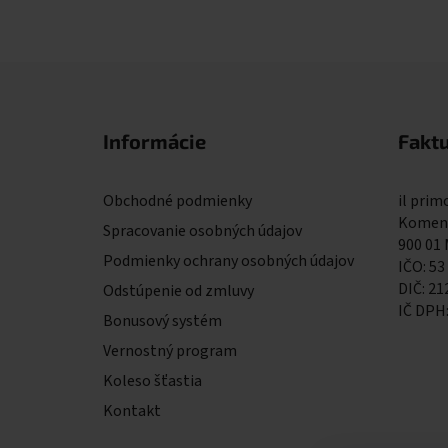
Zápätie
Informácie
Fakt
Obchodné podmienky
il primo
Komens
Spracovanie osobných údajov
900 01
Podmienky ochrany osobných údajov
IČO: 53
DIČ: 2
Odstúpenie od zmluvy
IČ DPH
Bonusový systém
Vernostný program
Koleso šťastia
Kontakt