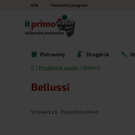
Prejsť na obsah
B2B
Vernostný program
Potraviny
Drogéria
O
Domov
/
Predávané značky
/
Bellussi
Bellussi
Stránka
1
z
1
-
7
položiek celkom
Výpis produktov