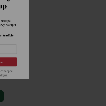
kup
získajte
prvý nákup u
ej tradície
vu
re
l
s v bezpečí.
údajov