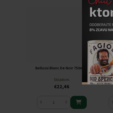
Bellussi Blanc De Noir 750ml
Be
Skladom.
€22,46
