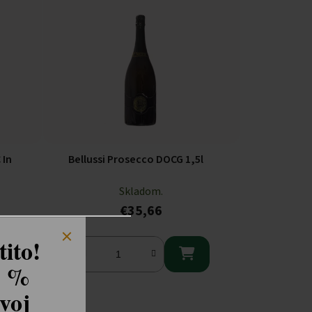
 In
Bellussi Prosecco DOCG 1,5l
Skladom.
€35,66
ito!

8 %
voj