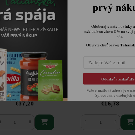
prvý ná
Odoberajte naše novinky a 
exkluzívnu zľavu 8 % na svoj 
nás.
Objavte chuť pravej Taliansk
Odoslať a získať zľa
llussi Blanc De Noir 1,5l
Bellussi Prosecco Superio
Valdobbiadene Dry 750m
Vaše e-mailová adresa je u ná
Skladom.
Skladom.
Spracovanie osobných 
€37,20
€16,78

