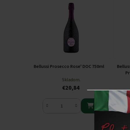
Bellussi Prosecco Rose' DOC 750ml
Bellus
Pr
Skladom.
€20,84
