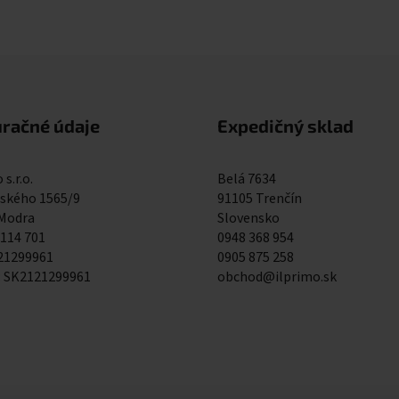
Ovládacie prvky výpisu
uračné údaje
Expedičný sklad
 s.r.o.
Belá 7634
kého 1565/9
91105 Trenčín
 Modra
Slovensko
 114 701
0948 368 954
121299961
0905 875 258
: SK2121299961
obchod@ilprimo.sk