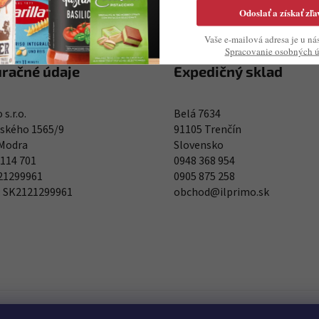
Odoslať a získať zľa
Vaše e-mailová adresa je u ná
Spracovanie osobných 
uračné údaje
Expedičný sklad
 s.r.o.
Belá 7634
kého 1565/9
91105 Trenčín
 Modra
Slovensko
 114 701
0948 368 954
121299961
0905 875 258
: SK2121299961
obchod@ilprimo.sk
0948 368 954
0