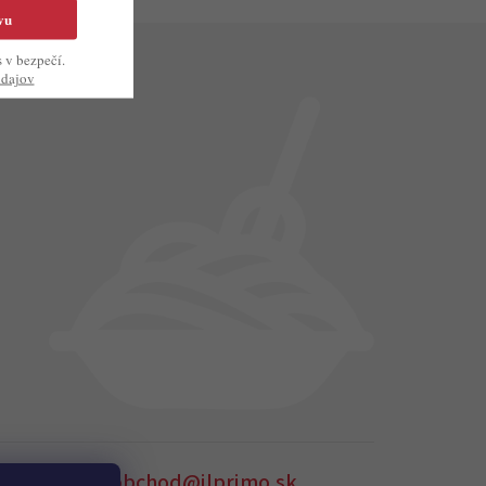
vu
s v bezpečí.
údajov
905 875 258
obchod@ilprimo.sk