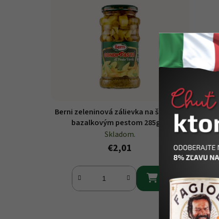
Berni zeleninová zálievka na šalát s
bazalkovým pestom 285g
Skladom.
€2,01
