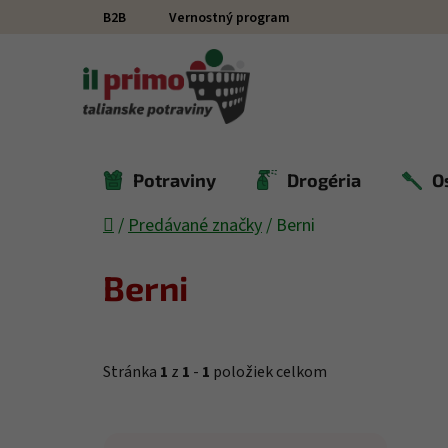
Prejsť na obsah
B2B
Vernostný program
Potraviny
Drogéria
O
Domov
/
Predávané značky
/
Berni
Berni
Stránka
1
z
1
-
1
položiek celkom
Výpis produktov