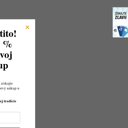
ito!
8 %
voj
kup
získajte
prvý nákup u
ej tradície