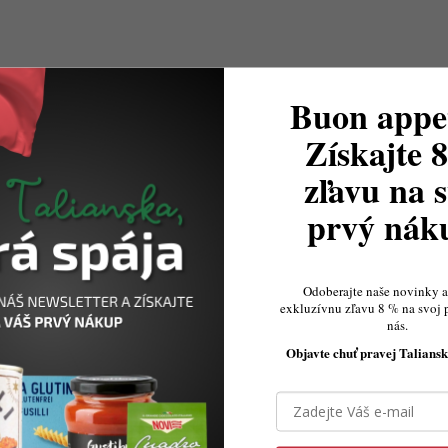
Buon appet
Získajte 
zľavu na s
prvý ná
Odoberajte naše novinky a 
exkluzívnu zľavu 8 % na svoj 
nás.
Objavte chuť pravej Taliansk
Ovládacie prvky výpisu