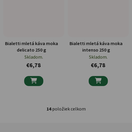
Bialetti mletá káva moka
Bialetti mletá káva moka
delicato 250 g
intenso 250 g
Skladom.
Skladom.
€6,78
€6,78


14
položiek celkom
Ovládacie prvky výpisu
Zápätie