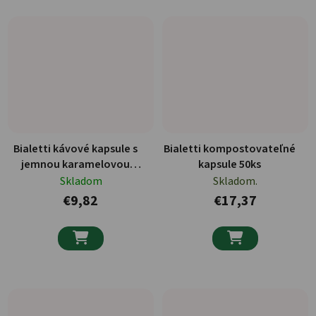
Bialetti kávové kapsule s
Bialetti kompostovateľné
jemnou karamelovou
kapsule 50ks
príchuťou 12ks
Skladom
Skladom.
€9,82
€17,37

