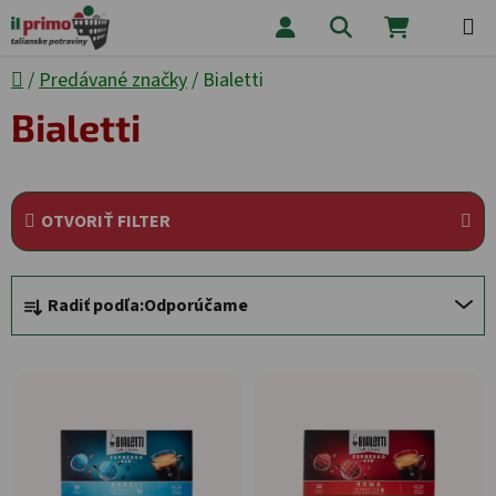
Prejsť na obsah
Hľadať
NÁKUPNÝ
Domov
/
Predávané značky
/
Bialetti
Bialetti
OTVORIŤ FILTER
Radenie produktov
Radiť podľa:
Odporúčame
Výpis produktov