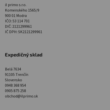
il primo s.r.o.
Komenského 1565/9
900 01 Modra
IČO: 53 114 701
DIČ: 2121299961
IČ DPH: SK2121299961
Expedičný sklad
Belá 7634
91105 Trenčín
Slovensko
0948 368 954
0905 875 258
obchod@ilprimo.sk