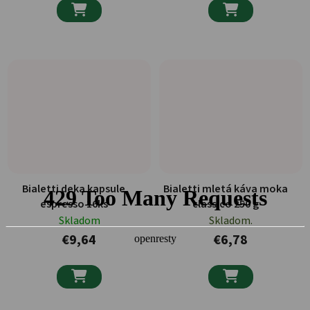


Bialetti deka kapsule
Bialetti mletá káva moka
espresso 16ks
classico 250 g
Skladom
Skladom.
€9,64
€6,78

