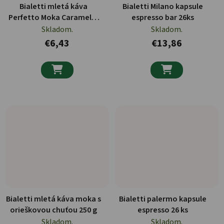
Bialetti mletá káva
Bialetti Milano kapsule
Perfetto Moka Caramello
espresso bar 26ks
250g
Skladom.
Skladom.
€6,43
€13,86


Bialetti mletá káva moka s
Bialetti palermo kapsule
orieškovou chuťou 250 g
espresso 26 ks
Skladom.
Skladom.