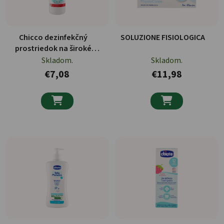
Chicco dezinfekčný
SOLUZIONE FISIOLOGICA
prostriedok na široké
spektrum použitia 1l
Skladom.
Skladom.
€7,08
€11,98

