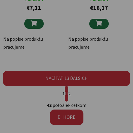
€7,11
€18,17


Na popise produktu
Na popise produktu
pracujeme
pracujeme
NAČÍTAŤ 13 ĎALŠÍCH
Stránkovanie
1
2
Ovládacie prvky výpisu
43
položiek celkom
HORE