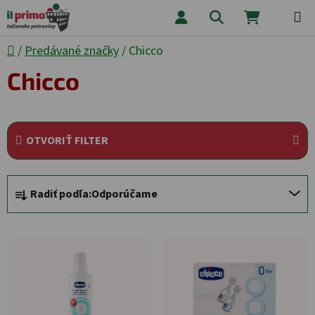
Prejsť na obsah
Hľadať
NÁKUPNÝ
Domov
/
Predávané značky
/
Chicco
Chicco
OTVORIŤ FILTER
Radenie produktov
Radiť podľa:
Odporúčame
Výpis produktov