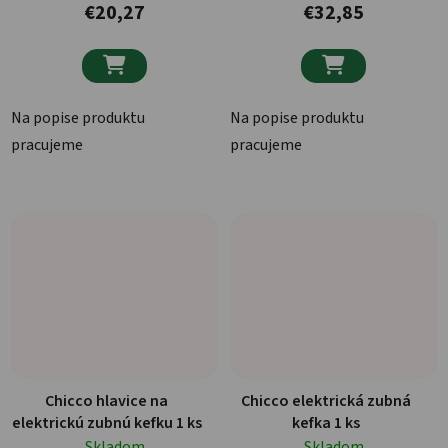
€20,27
€32,85


Na popise produktu
Na popise produktu
pracujeme
pracujeme
Chicco hlavice na
Chicco elektrická zubná
elektrickú zubnú kefku 1 ks
kefka 1 ks
Skladom
Skladom