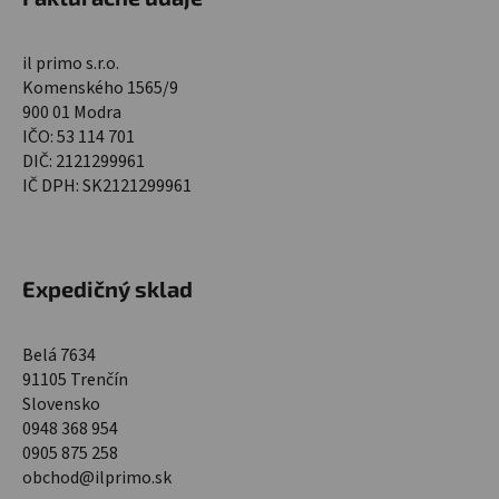
il primo s.r.o.
Komenského 1565/9
900 01 Modra
IČO: 53 114 701
DIČ: 2121299961
IČ DPH: SK2121299961
Expedičný sklad
Belá 7634
91105 Trenčín
Slovensko
0948 368 954
0905 875 258
obchod@ilprimo.sk