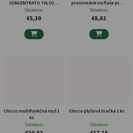
CONCENTRATO TALCO
prostriedok na fľaše pre
ML.750
dojčatá 300ml
Skladom.
Skladom.
€5,30
€8,62


Chicco multifunkčná myš 1
Chicco plyšová hračka 1 ks
ks
Skladom
Skladom
€20,82
€17,15