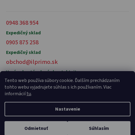
0948 368 954
Expedičný sklad
0905 875 258
Expedičný sklad
obchod@ilprimo.sk
V prípade otázok nás kontaktujte
Tento web používa súbory cookie. Ďalším prechádzaním
tohto webu vyjadrujete súhlas s ich používaním. Viac
informácií
tu
.
Nastavenie
Vytvoril Shoptet Premium
a
Adatelier
Odmietnuť
Súhlasím
Copyright 2026
il primo talianske potraviny
. Všetky práva