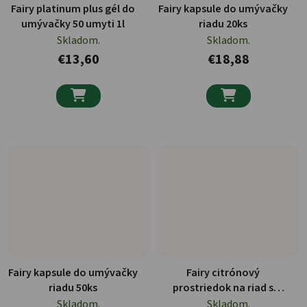
Fairy platinum plus gél do
Fairy kapsule do umývačky
umývačky 50 umyti 1l
riadu 20ks
Skladom.
Skladom.
€13,60
€18,88


Fairy kapsule do umývačky
Fairy citrónový
riadu 50ks
prostriedok na riad s
citrónovou vôňou 90ks
Skladom.
Skladom.