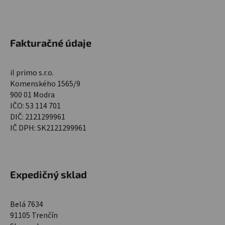
Fakturačné údaje
il primo s.r.o.
Komenského 1565/9
900 01 Modra
IČO: 53 114 701
DIČ: 2121299961
IČ DPH: SK2121299961
Expedičný sklad
Belá 7634
91105 Trenčín