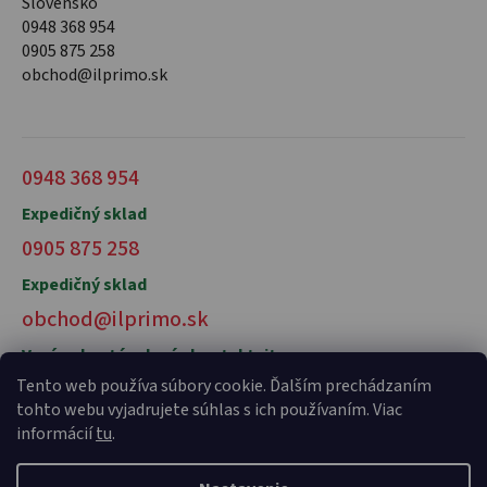
Slovensko
0948 368 954
0905 875 258
obchod@ilprimo.sk
0948 368 954
Expedičný sklad
0905 875 258
Expedičný sklad
obchod@ilprimo.sk
V prípade otázok nás kontaktujte
Tento web používa súbory cookie. Ďalším prechádzaním
tohto webu vyjadrujete súhlas s ich používaním. Viac
informácií
tu
.