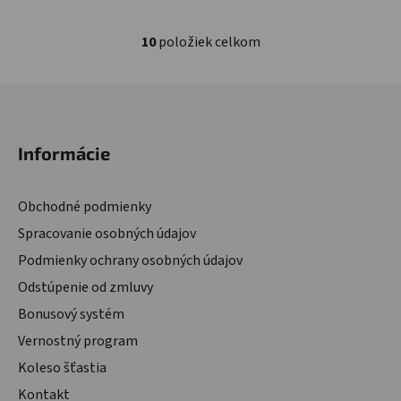
10
položiek celkom
Ovládacie prvky výpisu
Zápätie
Informácie
Obchodné podmienky
Spracovanie osobných údajov
Podmienky ochrany osobných údajov
Odstúpenie od zmluvy
Bonusový systém
Vernostný program
Koleso šťastia
Kontakt