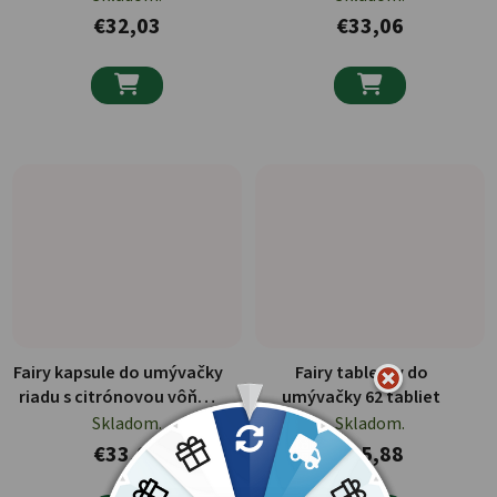
€32,03
€33,06


Fairy kapsule do umývačky
Fairy tabletky do
riadu s citrónovou vôňou
umývačky 62 tabliet
71ks
Skladom.
Skladom.
€33,06
€25,88