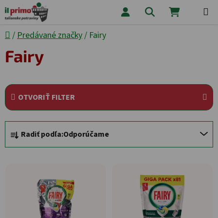
Prejsť na obsah
Hľadať
NÁKUPNÝ
Domov
/
Predávané značky
/
Fairy
Fairy
OTVORIŤ FILTER
Radenie produktov
Radiť podľa:
Odporúčame
Výpis produktov